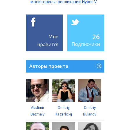
мониторинга репликации Hyper-V
26
Мне
Подписчики
нравится
Авторы проекта
Vladimir
Dmitriy
Dmitriy
Bezmaly
Kagarlickij
Bulanov