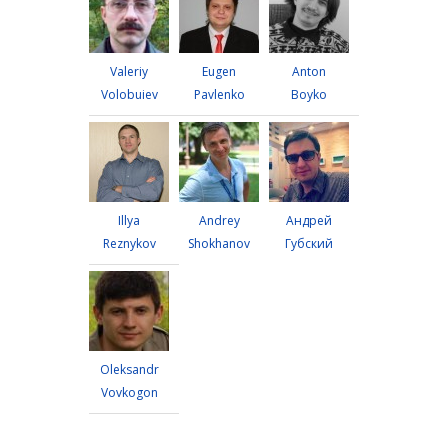
Valeriy
Eugen
Anton
Volobuiev
Pavlenko
Boyko
Illya
Andrey
Андрей
Reznykov
Shokhanov
Губский
Oleksandr
Vovkogon