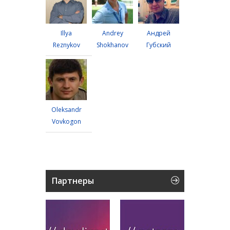
Illya
Andrey
Андрей
Reznykov
Shokhanov
Губский
Oleksandr
Vovkogon
Партнеры