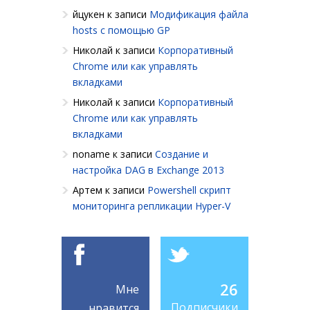
йцукен
к записи
Модификация файла
hosts с помощью GP
Николай
к записи
Корпоративный
Chrome или как управлять
вкладками
Николай
к записи
Корпоративный
Chrome или как управлять
вкладками
noname
к записи
Создание и
настройка DAG в Exchange 2013
Артем
к записи
Powershell cкрипт
мониторинга репликации Hyper-V
26
Мне
Подписчики
нравится