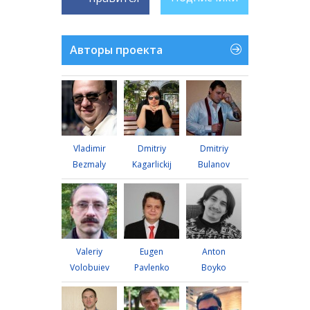
Авторы проекта
Vladimir
Dmitriy
Dmitriy
Bezmaly
Kagarlickij
Bulanov
Valeriy
Eugen
Anton
Volobuiev
Pavlenko
Boyko