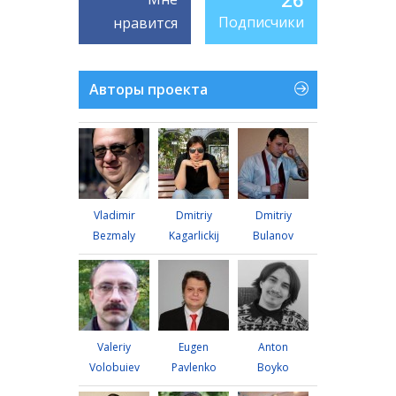
Подписчики
нравится
Авторы проекта
Vladimir
Dmitriy
Dmitriy
Bezmaly
Kagarlickij
Bulanov
Valeriy
Eugen
Anton
Volobuiev
Pavlenko
Boyko