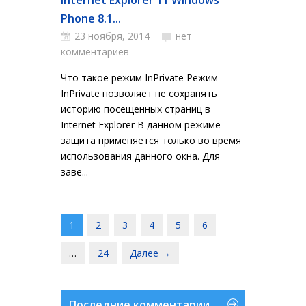
Internet Explorer 11 Windows
Phone 8.1...
23 ноября, 2014
нет
комментариев
Что такое режим InPrivate Режим
InPrivate позволяет не сохранять
историю посещенных страниц в
Internet Explorer В данном режиме
защита применяется только во время
использования данного окна. Для
заве...
1
2
3
4
5
6
…
24
Далее →
Последние комментарии