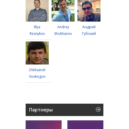
Illya
Andrey
Андрей
Reznykov
Shokhanov
Губский
Oleksandr
Vovkogon
Партнеры