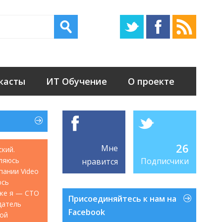
касты
ИТ Обучение
О проекте
26
Мне
ский.
ляюсь
Подписчики
нравится
мпании Video
юсь
акже я — CTO
Присоединяйтесь к нам на
датель
Facebook
кой