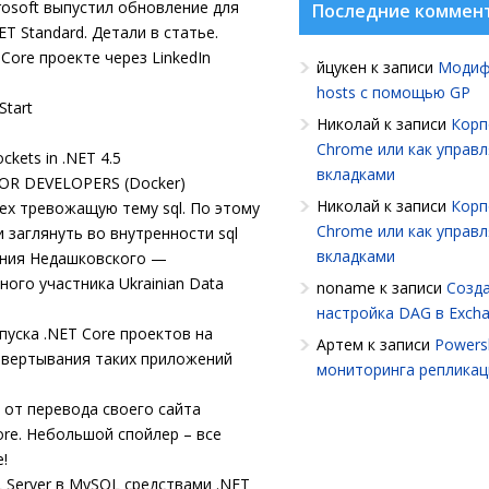
osoft выпустил обновление для
Последние коммен
T Standard. Детали в статье.
ore проекте через LinkedIn
йцукен
к записи
Модиф
hosts с помощью GP
Start
Николай
к записи
Корп
Chrome или как управ
kets in .NET 4.5
вкладками
OR DEVELOPERS (Docker)
Николай
к записи
Корп
ех тревожащую тему sql. По этому
Chrome или как управ
 заглянуть во внутренности sql
вкладками
гения Недашковского —
ого участника Ukrainian Data
noname
к записи
Созда
настройка DAG в Exch
уска .NET Core проектов на
Артем
к записи
Powersh
азвертывания таких приложений
мониторинга репликац
 от перевода своего сайта
ore. Небольшой спойлер – все
!
 Server в MySQL средствами .NET