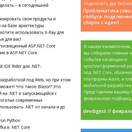
подключить две библио
сделать – в сегодняшней
которые содержат класс
Проблематика совы
глобуса: подключен
изировать свои продукты и
сборок с идент...
 на базе архитектуры
 хотите использовать X-Ray для
я для вас!
t посвященный ASP.NET Core
В нашем ежемесячном 
ие в ASP.NET Core
мы собираем главные н
события касающиеся
кросплатформенной ра
IDE Rider для .NET-
под .NET Core, облачно
платформы Azure, и пл
 разработкой под Web, но при этом
мобильной разработки 
поможет! Что такое Blazor? Это
Представляем вашему 
 на .NET и запускающийся с
февральскую подборку, 
богатых современных
пользовать .NET от начала и до
devdigest // феврал
devdigest // феврал
.
ron Python
ka в .NET Core