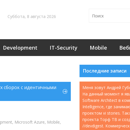
Суббота, 8 августа 2026
Development
IT-Security
Mobile
Веб
Последние записи
ух сборок с идентичными
Меня зовут Андрей Губ
На данный момент я яв
Software Architect в ко
Intelligence, где занима
проектом vi stories. Т
проекта Торф ТВ и соз
opment
,
Microsoft Azure
,
Mobile
,
//devdigest. Коммерчес