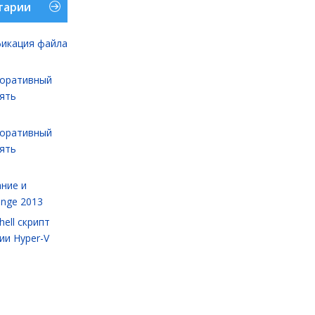
тарии
икация файла
оративный
лять
оративный
лять
ние и
ange 2013
ell cкрипт
ии Hyper-V