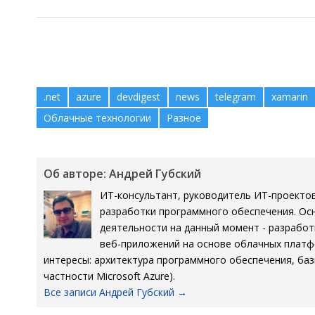
.net
azure
devdigest
news
telegram
xamarin
Облачные технологии
Разное
Об авторе: Андрей Губский
ИТ-консультант, руководитель ИТ-проектов
разработки программного обеспечения. Ос
деятельности на данный момент - разработ
веб-приложений на основе облачных плат
интересы: архитектура программного обеспечения, баз
частности Microsoft Azure).
Все записи Андрей Губский
→