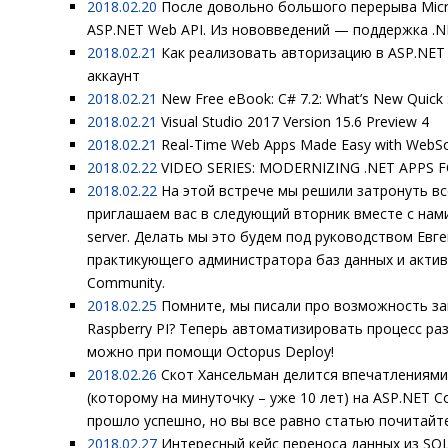
2018.02.20
После довольно большого перерыва Micr
ASP.NET Web API. Из нововведений — поддержка .NE
2018.02.21
Как реализовать авторизацию в ASP.NET C
аккаунт
2018.02.21
New Free eBook: C# 7.2: What’s New Quick 
2018.02.21
Visual Studio 2017 Version 15.6 Preview 4
2018.02.21
Real-Time Web Apps Made Easy with WebSoc
2018.02.22
VIDEO SERIES: MODERNIZING .NET APPS F
2018.02.22
На этой встрече мы решили затронуть вс
приглашаем вас в следующий вторник вместе с нами
server. Делать мы это будем под руководством Ев
практикующего администратора баз данных и активн
Community.
2018.02.25
Помните, мы писали про возможность зап
Raspberry PI? Теперь автоматизировать процесс р
можно при помощи Octopus Deploy!
2018.02.26
Скот Хансельман делится впечатлениями
(которому на минуточку – уже 10 лет) на ASP.NET C
прошло успешно, но вы все равно статью почитайте
2018.02.27
Интересный кейс переноса данных из SQL