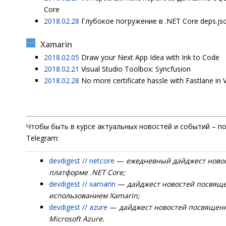
Core
2018.02.28
Глубокое погружение в .NET Core deps.jso
Xamarin
2018.02.05
Draw your Next App Idea with Ink to Code
2018.02.21
Visual Studio Toolbox: Syncfusion
2018.02.28
No more certificate hassle with Fastlane in 
Чтобы быть в курсе актуальных новостей и событий – п
Telegram:
devdigest // netcore
—
ежедневный дайджест ново
платформе .NET Core;
devdigest // xamarin
—
дайджест новостей посвящ
использованием Xamarin;
devdigest // azure
—
дайджест новостей посвящен
Microsoft Azure.