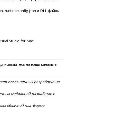
n, runtimeconfig.json и DLL файлы
Visual Studio for Mac
одписывайтесь на наши каналы в
стей посвященных разработке на
енных мобильной разработке с
ных облачной платформе