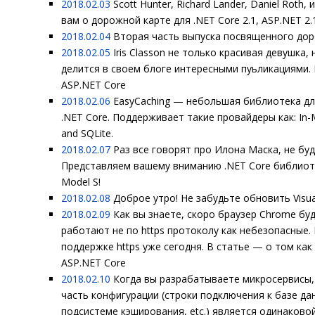
2018.02.03
Scott Hunter, Richard Lander, Daniel Roth,
вам о дорожной карте для .NET Core 2.1, ASP.NET 2.1
2018.02.04
Вторая часть выпуска посвященного доро
2018.02.05
Iris Classon не только красивая девушка,
делится в своем блоге интересными пуьликациями. 
ASP.NET Core
2018.02.06
EasyCaching — небольшая библиотека дл
.NET Core. Поддерживает такие провайдеры как: In-
and SQLite.
2018.02.07
Раз все говорят про Илона Маска, не буд
Представляем вашему вниманию .NET Core библиоте
Model S!
2018.02.08
Доброе утро! Не забудьте обновить Visual
2018.02.09
Как вы знаете, скоро браузер Chrome бу
работают не по https протоколу как небезопасные.
поддержке https уже сегодня. В статье — о том как
ASP.NET Core
2018.02.10
Когда вы разрабатываете микросервисы, 
часть конфигурации (строки подключения к базе да
подсистеме кэширования, etc.) является одинаковой