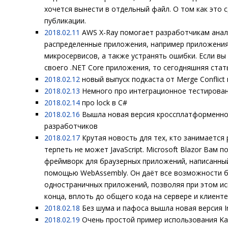
хочется вынести в отдельный файл. О том как это 
публикации.
2018.02.11
AWS X-Ray помогает разработчикам анал
распределенные приложения, например приложения
микросервисов, а также устранять ошибки. Если вы
своего .NET Core приложения, то сегодняшняя стать
2018.02.12
новый выпуск подкаста от Merge Conflic
2018.02.13
Немного про интеграционное тестирован
2018.02.14
про lock в C#
2018.02.16
Вышла новая версия кроссплатформенной 
разработчиков
2018.02.17
Крутая новость для тех, кто занимается
терпеть не может JavaScript. Microsoft Blazor Вам 
фреймворк для браузерных приложений, написанный
помощью WebAssembly. Он даёт все возможности 
одностраничных приложений, позволяя при этом ис
конца, вплоть до общего кода на сервере и клиенте
2018.02.18
Без шума и пафоса вышла новая версия I
2018.02.19
Очень простой пример использования Kaf