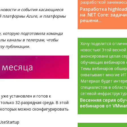
разработкой занимаюс
с 2008 года....
Разработка highloa
 новости и события касающиеся
на .NET Core: задачи
й платформы Azure, и платформы
решени...
, которую подготовила команда
алы каналы в телеграм, чтобы
Хочу поделится отличн
изу публикации.
новостью! Этой весной
анонсирована целая се
обучающих вебинаров 
Темы вебинаров обшир
охватывают многие ИТ
Материал будет интере
специалистов в област
сетевой инфраструктур
e уже установлен и готов к
Весенняя серия об
Весенняя серия об
информационной...
только 32-разрядная среда. В этой
вебинаров от VMware
вебинаров от VMware
ю которых можно сконфигурировать
seStartup