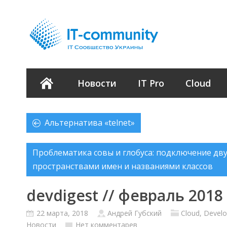
Новости
IT Pro
Cloud
Альтернатива «telnet»
Проблематика совы и глобуса: подключение дв
пространствами имен и названиями классов
devdigest // февраль 2018
22 марта, 2018
Андрей Губский
Cloud
,
Devel
Новости
Нет комментарев