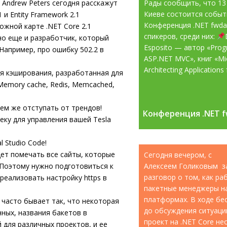
 и Andrew Peters сегодня расскажут
Рады сообщить, что 13
Киеве состоится собы
 и Entity Framework 2.1
Конференция .NET fwd
жной карте .NET Core 2.1
спикеров, среди них:
 но еще и разработчик, который
Esposito — автор «Pro
Например, про ошибку 502.2 в
ASP.NET MVC», книг «Mic
Architecting Applications f
я кэширования, разработанная для
Memory cache, Redis, Memcached,
ем же отступать от трендов!
Конференция .NET f
Конференция .NET f
ку для управления вашей Tesla
 Studio Code!
дет помечать все сайты, которые
Сегодня вечером, с
 Поэтому нужно подготовиться к
Алексеем Голиковым з
разговор о том, как р
 реализовать настройку https в
пакетные менеджеры н
платформах. В ходе бе
часто бывает так, что некоторая
до обсуждения ситуации
нных, названия бакетов в
проект на .NET Core н
 для различных проектов, и ее