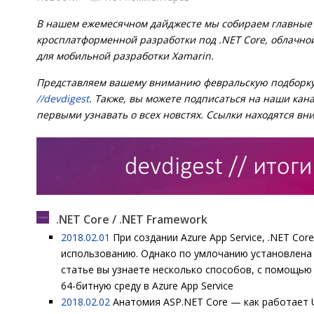
В нашем ежемесячном дайджесте мы собираем главные
кросплатформенной разработки под .NET Core, облачно
для мобильной разработки Xamarin.
Представляем вашему вниманию февральскую подборку
//devdigest
. Также, вы можете подписаться на наши кан
первыми узнавать о всех новстях. Ссылки находятся вн
.NET Core / .NET Framework
2018.02.01
При создании Azure App Service, .NET Cor
использованию. Однако по умлочанию установлена 
статье вы узнаете несколько способов, с помощь
64-битную среду в Azure App Service
2018.02.02
Анатомия ASP.NET Core — как работает U