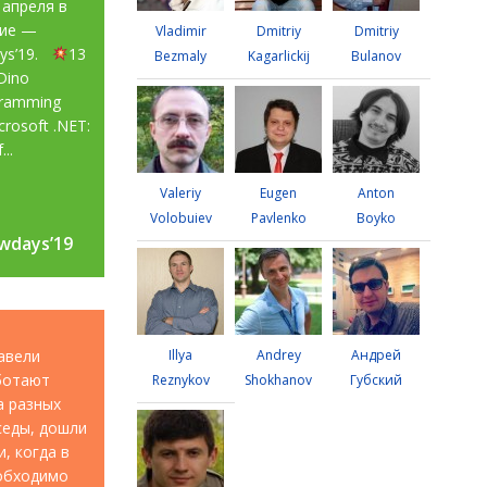
 апреля в
тие —
Vladimir
Dmitriy
Dmitriy
ays’19.
13
Bezmaly
Kagarlickij
Bulanov
Dino
gramming
rosoft .NET:
...
Valeriy
Eugen
Anton
Volobuiev
Pavlenko
Boyko
wdays’19
wdays’19
авели
Illya
Andrey
Андрей
аботают
Reznykov
Shokhanov
Губский
а разных
седы, дошли
, когда в
еобходимо