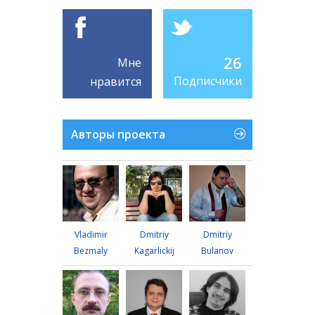
26
Мне
Подписчики
нравится
Авторы проекта
Vladimir
Dmitriy
Dmitriy
Bezmaly
Kagarlickij
Bulanov