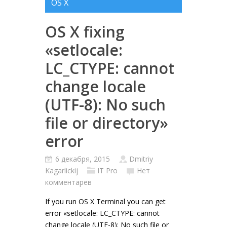
OS X
OS X fixing
«setlocale:
LC_CTYPE: cannot
change locale
(UTF-8): No such
file or directory»
error
6 декабря, 2015
Dmitriy
Kagarlickij
IT Pro
Нет
комментарев
If you run OS X Terminal you can get
error «setlocale: LC_CTYPE: cannot
change locale (UTF-8): No such file or