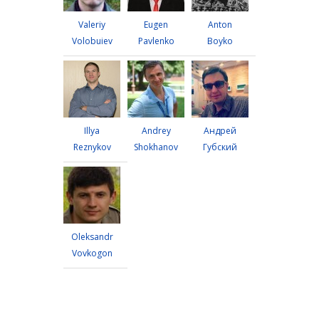
Valeriy
Eugen
Anton
Volobuiev
Pavlenko
Boyko
Illya
Andrey
Андрей
Reznykov
Shokhanov
Губский
Oleksandr
Vovkogon