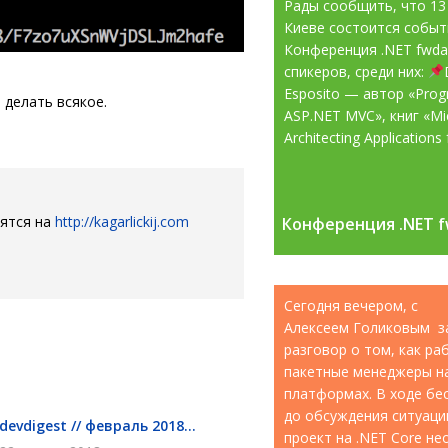
Рады сообщить, что 13
Киеве состоится собы
Конференция .NET fwd
спикеров, среди них:
Esposito — автор «Pro
 делать всякое.
ASP.NET MVC», книг «Mic
Architecting Applications f
дятся на
http://kagarlickij.com
Конференция .NET f
Конференция .NET f
Сегодня вечером, с
Алексеем Голиковым з
разговор о том, как р
пакетные менеджеры н
платформах. В ходе бе
до обсуждения ситуации
devdigest // февраль 2018...
проект на .NET Core н