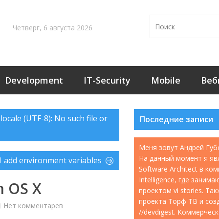
Четверг, 6 августа 2026
Development
IT-Security
Mobile
Веб
ocale (UTF-8): No such file or
Последние записи
Меня зовут Андрей Губ
На данный момент я яв
1 add environment variables
Software Architect в ко
Intelligence, где занима
n OS X
проектом vi stories. Т
проекта Торф ТВ и соз
Нет комментарев
//devdigest. Коммерчес