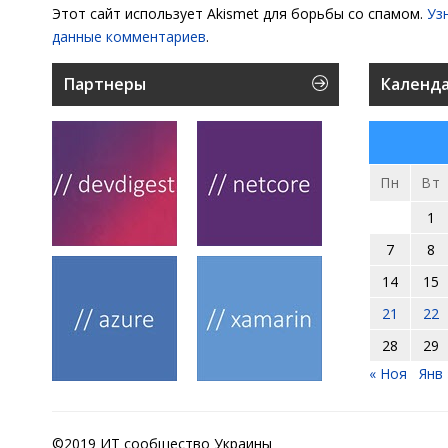
Этот сайт использует Akismet для борьбы со спамом.
Уз
данные комментариев
.
Партнеры
Календ
Пн
Вт
1
7
8
14
15
21
22
28
29
« Ноя
Янв 
©2019 ИТ сообщество Украины