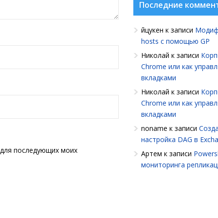
Последние коммен
йцукен
к записи
Модиф
hosts с помощью GP
Николай
к записи
Корп
Chrome или как управ
вкладками
Николай
к записи
Корп
Chrome или как управ
вкладками
noname
к записи
Созда
настройка DAG в Exch
е для последующих моих
Артем
к записи
Powersh
мониторинга репликац