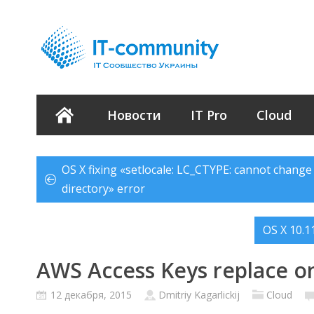
Новости
IT Pro
Cloud
OS X fixing «setlocale: LC_CTYPE: cannot change l
directory» error
OS X 10.1
AWS Access Keys replace o
12 декабря, 2015
Dmitriy Kagarlickij
Cloud