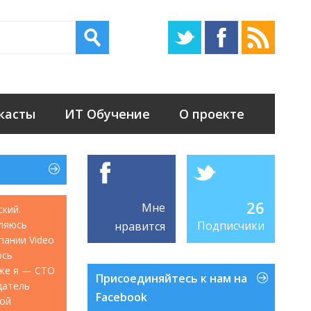
касты
ИТ Обучение
О проекте
26
Мне
ский.
ляюсь
Подписчики
нравится
мпании Video
юсь
акже я — CTO
Присоединяйтесь к нам на
датель
Facebook
кой