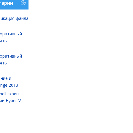
тарии
икация файла
оративный
лять
оративный
лять
ние и
ange 2013
ell cкрипт
ии Hyper-V