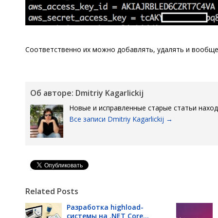
Соответственно их можно добавлять, удалять и вообще
Об авторе: Dmitriy Kagarlickij
Новые и исправленные старые статьи нахо
Все записи Dmitriy Kagarlickij
→
Pin It
Related Posts
Разработка highload-
системы на .NET Core...