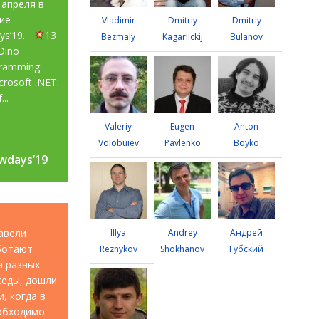
 апреля в
тие —
Vladimir
Dmitriy
Dmitriy
ays’19.
13
Bezmaly
Kagarlickij
Bulanov
Dino
gramming
rosoft .NET:
...
Valeriy
Eugen
Anton
Volobuiev
Pavlenko
Boyko
wdays’19
wdays’19
авели
Illya
Andrey
Андрей
аботают
Reznykov
Shokhanov
Губский
а разных
седы, дошли
, когда в
еобходимо