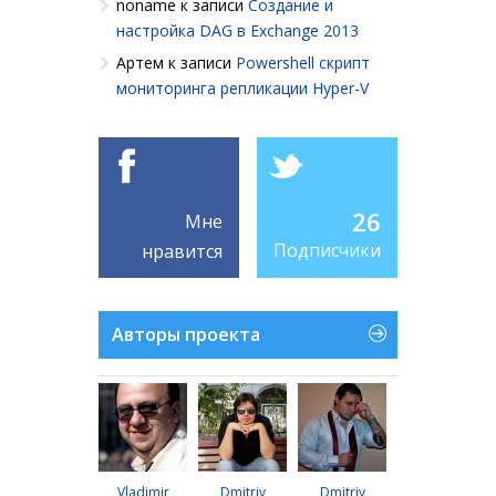
noname
к записи
Создание и
настройка DAG в Exchange 2013
Артем
к записи
Powershell cкрипт
мониторинга репликации Hyper-V
26
Мне
Подписчики
нравится
Авторы проекта
Vladimir
Dmitriy
Dmitriy