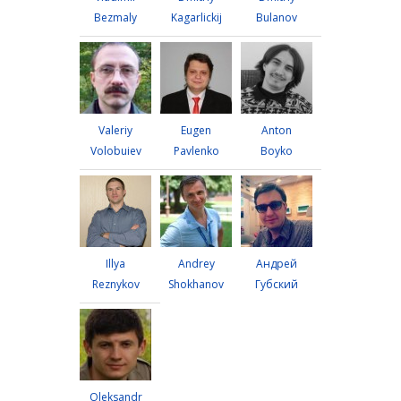
Bezmaly
Kagarlickij
Bulanov
Valeriy
Eugen
Anton
Volobuiev
Pavlenko
Boyko
Illya
Andrey
Андрей
Reznykov
Shokhanov
Губский
Oleksandr