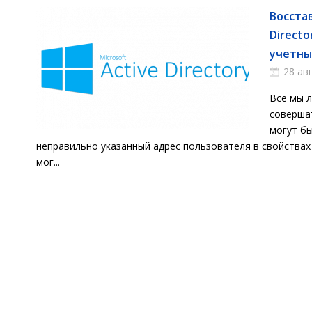
Восста
Direct
учетные
28 ав
Все мы л
соверша
могут бы
неправильно указанный адрес пользователя в свойствах 
мог...