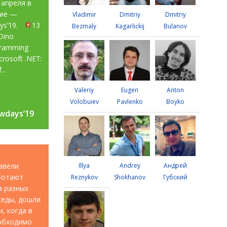
 апреля в
тие —
Vladimir
Dmitriy
Dmitriy
ays’19.
13
Bezmaly
Kagarlickij
Bulanov
Dino
gramming
rosoft .NET:
...
Valeriy
Eugen
Anton
Volobuiev
Pavlenko
Boyko
wdays’19
wdays’19
авели
Illya
Andrey
Андрей
аботают
Reznykov
Shokhanov
Губский
а разных
седы, дошли
, когда в
еобходимо