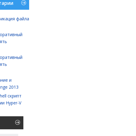
тарии
икация файла
оративный
лять
оративный
лять
ние и
ange 2013
ell cкрипт
ии Hyper-V