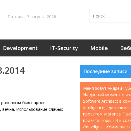
Пятница, 7 августа 2026
Development
IT-Security
Mobile
Веб
8.2014
Последние записи
Меня зовут Андрей Губ
На данный момент я яв
Software Architect в ко
страненным был пароль
Intelligence, где занима
я, вечна. Использование слабых
проектом vi stories. Т
проекта Торф ТВ и соз
//devdigest. Коммерчес