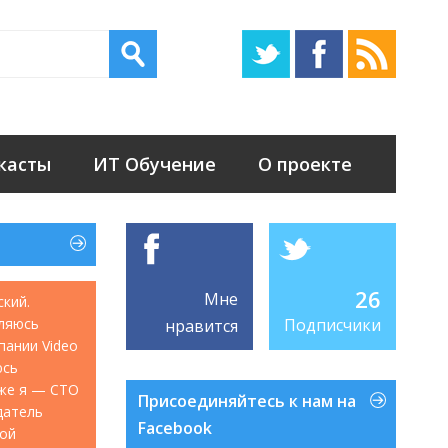
касты
ИТ Обучение
О проекте
26
Мне
ский.
ляюсь
Подписчики
нравится
мпании Video
юсь
акже я — CTO
Присоединяйтесь к нам на
датель
Facebook
кой