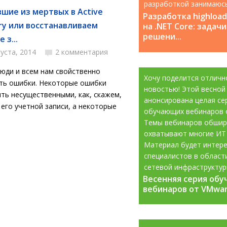
разработкой занимаюс
вшие из мертвых в Active
с 2008 года....
Разработка highloa
ory или восстанавливаем
на .NET Core: задачи
решени...
 з...
густа, 2014
2 комментария
юди и всем нам свойственно
Хочу поделится отличн
ть ошибки. Некоторые ошибки
новостью! Этой весной
ть несущественными, как, скажем,
анонсирована целая се
его учетной записи, а некоторые
обучающих вебинаров 
Темы вебинаров обшир
охватывают многие ИТ
Материал будет интере
специалистов в област
сетевой инфраструктур
Весенняя серия об
Весенняя серия об
информационной...
вебинаров от VMware
вебинаров от VMware