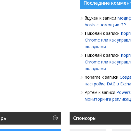
Последние коммен
йцукен
к записи
Модиф
hosts с помощью GP
Николай
к записи
Корп
Chrome или как управ
вкладками
Николай
к записи
Корп
Chrome или как управ
вкладками
noname
к записи
Созда
настройка DAG в Exch
Артем
к записи
Powersh
мониторинга репликац
арь
Спонсоры