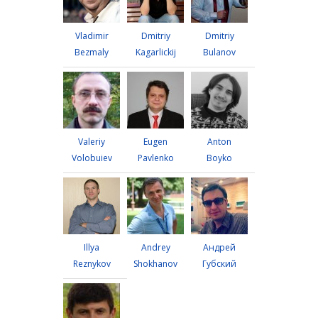
Vladimir
Dmitriy
Dmitriy
Bezmaly
Kagarlickij
Bulanov
Valeriy
Eugen
Anton
Volobuiev
Pavlenko
Boyko
Illya
Andrey
Андрей
Reznykov
Shokhanov
Губский