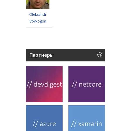
Oleksandr
Vovkogon
Партнеры