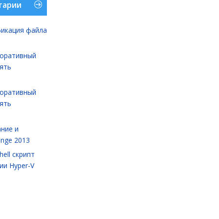
тарии
икация файла
оративный
лять
оративный
лять
ние и
ange 2013
ell cкрипт
ии Hyper-V