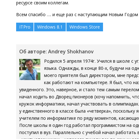
ресурсе своим коллегам.
Всем спасибо …. и еще раз с наступающим Новым Годом
ITPro
Windows 8.1
Windows Store
Об авторе: Andrey Shokhanov
Родился 5 апреля 1974г. Учился в школе с 
языка. Однажды, в конце 80-х, будучи на од
моего приятеля был директором, мне пред
как работают на компьютере. Я был, что на
увиденного. Это, наверное, и стало тем самым перело
начал ходить во Дворец пионеров (хочу напомнить, чт
кружок информатики, начал участвовать в олимпиадах.
у единственного в классе была «четверка», поскольку я
учителем по информатике по ряду моментов, касающи
После школы я один год работал программистом на одн
поступил в вуз. Параллельно с учебой начал работать 