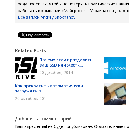
рода проектах, чтобы не потерять практические навыки
работать в компании «Майкрософт Украина» на должно
Все записи Andrey Shokhanov
→
Pin It
Related Posts
Почему стоит разделить
ваш SSD или жестк...
20 декабря, 2014
Как прекратить автоматически
загружать п...
26 октября, 2014
Добавить комментарий
Ваш адрес email не будет опубликован.
Обязательные п