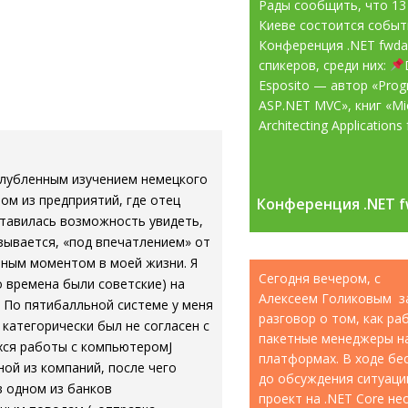
Рады сообщить, что 13
Киеве состоится собы
Конференция .NET fwd
спикеров, среди них:
Esposito — автор «Pro
ASP.NET MVC», книг «Mic
Architecting Applications f
углубленным изучением немецкого
ном из предприятий, где отец
Конференция .NET f
Конференция .NET f
ставилась возможность увидеть,
зывается, «под впечатлением» от
мным моментом в моей жизни. Я
Сегодня вечером, с
о времена были советские) на
Алексеем Голиковым з
 По пятибалльной системе у меня
разговор о том, как р
 категорически был не согласен с
пакетные менеджеры н
хся работы с компьютеромJ
платформах. В ходе бе
ой из компаний, после чего
до обсуждения ситуации
в одном из банков
проект на .NET Core н