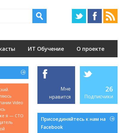
касты
ИТ Обучение
О проекте
26
Мне
ский.
ляюсь
Подписчики
нравится
мпании Video
юсь
акже я — CTO
Присоединяйтесь к нам на
датель
Facebook
кой