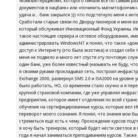
«компьютерщиком», которого пинали все по самым ра
документов в нацбанк» или «починить магнитофончик»)
удача и… банк закрылся ))) что подстегнуло меня к ин
Сработали старые связи по Дворцу пионеров и меня в
который обслуживал Инновационный Фонд Украины. Им
такое настоящие сервера и сетевое оборудование, име
администрировать WindowsNT и понял, что такое «дом
доступ к Интернету (это была экзотика) и создал себе 
меня не подвело и много лет спустя эту почтовую служ
один банк, уже более известный (называть не буду, чт
я своими руками прокладывал сеть, построил инфраструк
Exchange 2000, развернул SMS 2.0 и ISA2000 на уровне 
было работать, НО, со временем стало скучно и я пер
крупной страховой компании, где уже управлял инфрас
предприятия, которое имеет отделения по всей стране
обучение на сертифицированные курсы, которые вел И
переворот моего сознания. Я понял, что знания мои б
стремиться ещё есть к чему. Прохождение курсов подт
я хочу быть тренером, который будет нести светлое в м
года я начал заниматься преподаванием курсов. Также