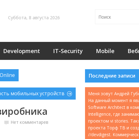
Суббота, 8 августа 2026
Development
IT-Security
Mobile
Веб
Online
Последние записи
ость мобильных устройств
Меня зовут Андрей Губ
На данный момент я яв
Software Architect в ко
виробника
Intelligence, где занима
проектом vi stories. Т
Нет комментарев
проекта Торф ТВ и соз
//devdigest. Коммерчес