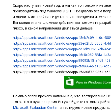
Скоро наступает новый год, а мы как-то толком и не зн
производитель под Windows 8 (8.1). Предлагаю всем по
и оценить их в рейтинге (установить звездочки и, если 
Выполнив эти не сложные действия вы поможете разраб
плохо, в каком направлении двигаться дальше.
http://apps.microsoft.com/windows/app/48eb2c09-110c-488
http://apps.microsoft.com/windows/app/33ed2f5b-53b3-4bf
http://apps.microsoft.com/windows/app/ed3db921-97cb-4c4
http://apps.microsoft.com/windows/app/46c8c062-53fa-4a
http://apps.microsoft.com/windows/app/99095b18-a4d9-45
http://apps.microsoft.com/windows/app/cfa8664e-a435-4bb
http://apps.microsoft.com/windows/app/45aa0d72-9854-45
Помимо всего прочего напоминаю, что тестирование НО
того, что в нужное время Вы уже будете готовы к рабо
Microsoft Evaluation Center
и тестируем новые продукты, 