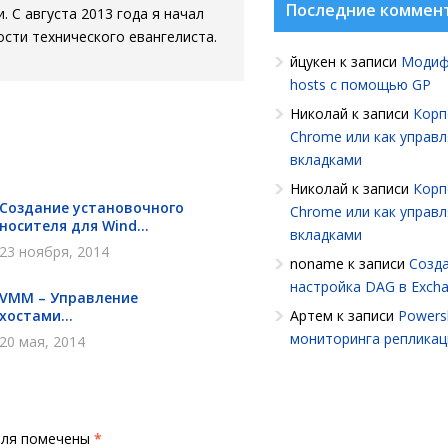
Последние коммен
. С августа 2013 года я начал
сти технического евангелиста.
йцукен
к записи
Модиф
hosts с помощью GP
Николай
к записи
Корп
Chrome или как управ
вкладками
Николай
к записи
Корп
Создание установочного
Chrome или как управ
носителя для Wind...
вкладками
23 ноября, 2014
noname
к записи
Созда
настройка DAG в Exch
VMM – Управление
хостами...
Артем
к записи
Powersh
мониторинга репликац
20 мая, 2014
оля помечены
*