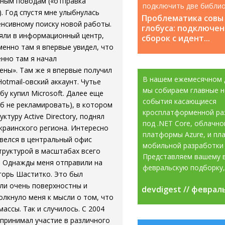
зным поводам («отправка
подключить две библио
. Год спустя мне улыбнулась
которые содержат класс
Проблематика совы
тенсивному поиску новой работы.
глобуса: подключен
зяли в информационный центр,
сборок с идент...
енно там я впервые увидел, что
нно там я начал
ены». Там же я впервые получил
В нашем ежемесячном 
Hotmail-овский аккаунт. Чутье
мы собираем главные н
бу купил Microsoft. Далее еще
события касающиеся
об не рекламировать), в котором
кросплатформенной ра
туру Active Directory, поднял
под .NET Core, облачно
украинского региона. Интересно
платформы Azure, и пл
евелся в центральный офис
мобильной разработки 
труктурой в масштабах всего
Представляем вашему 
. Однажды меня отправили на
февральскую подборку, 
горь Шаститко. Это был
ыли очень поверхностны и
devdigest // феврал
devdigest // феврал
олкнуло меня к мысли о том, что
ассы. Так и случилось. С 2004
 принимал участие в различного