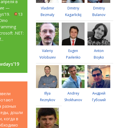
 апреля в
тие —
Vladimir
Dmitriy
Dmitriy
ays’19.
13
Bezmaly
Kagarlickij
Bulanov
Dino
gramming
rosoft .NET:
...
Valeriy
Eugen
Anton
Volobuiev
Pavlenko
Boyko
wdays’19
wdays’19
авели
Illya
Andrey
Андрей
аботают
Reznykov
Shokhanov
Губский
а разных
седы, дошли
, когда в
еобходимо