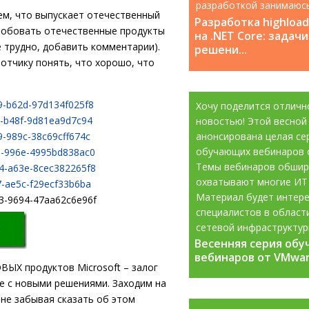
разработкой занимаюс
аем, что выпускает отечественный
с 2008 года....
Разработка highloa
пробовать отечественные продукты
на .NET Core: задачи
не трудно, добавить комментарии).
решени...
отчику понять, что хорошо, что
9-b62d-97d134f025f8
Хочу поделится отличн
d-b48f-9d81ea9d7c94
новостью! Этой весной
9-989c-38c69cff674c
анонсирована целая се
обучающих вебинаров 
3a-996e-4995bd838ac0
Темы вебинаров обшир
94-a63e-8cec382265f8
охватывают многие ИТ
7-ae5c-f29ecf33b6ba
Материал будет интере
33-9694-47aa62c6e96f
специалистов в област
сетевой инфраструктур
Весенняя серия об
Весенняя серия об
информационной...
вебинаров от VMware
вебинаров от VMware
ВЫХ продуктов Microsoft – залог
те с новыми решениями. Заходим на
не забывая сказать об этом