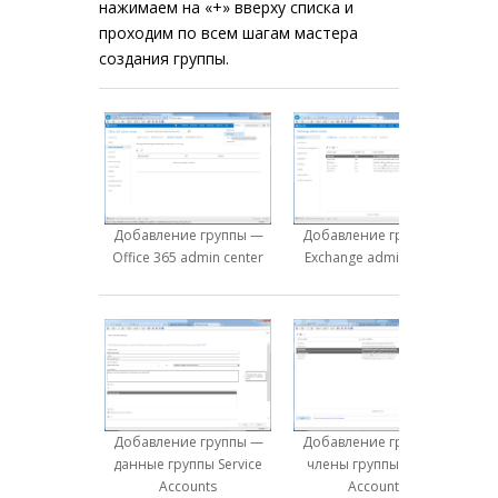
нажимаем на «+» вверху списка и
проходим по всем шагам мастера
создания группы.
Добавление группы —
Добавление группы —
Office 365 admin center
Exchange admin center
Добавление группы —
Добавление группы —
данные группы Service
члены группы Service
ус
Accounts
Accounts