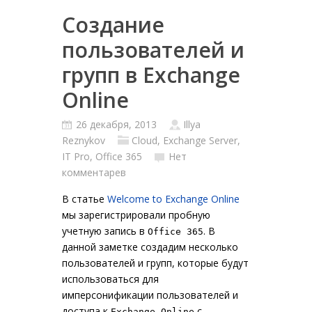
Создание
пользователей и
групп в Exchange
Online
26 декабря, 2013
Illya
Reznykov
Cloud
,
Exchange Server
,
IT Pro
,
Office 365
Нет
комментарев
В статье
Welcome to Exchange Online
мы зарегистрировали пробную
учетную запись в
. В
Office 365
данной заметке создадим несколько
пользователей и групп, которые будут
использоваться для
имперсонификации пользователей и
доступа к
с
Exchange Online