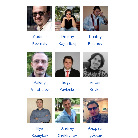
Vladimir
Dmitriy
Dmitriy
Bezmaly
Kagarlickij
Bulanov
Valeriy
Eugen
Anton
Volobuiev
Pavlenko
Boyko
Illya
Andrey
Андрей
Reznykov
Shokhanov
Губский