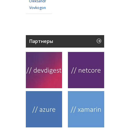
Oleksandr
Vovkogon
Партнеры