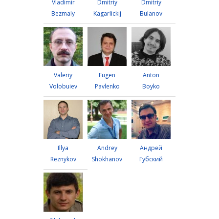
Vladimir
Dmitriy
Dmitriy
Bezmaly
Kagarlickij
Bulanov
Valeriy
Eugen
Anton
Volobuiev
Pavlenko
Boyko
Illya
Andrey
Андрей
Reznykov
Shokhanov
Губский