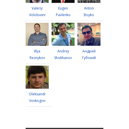
Valeriy
Eugen
Anton
Volobuiev
Pavlenko
Boyko
Illya
Andrey
Андрей
Reznykov
Shokhanov
Губский
Oleksandr
Vovkogon