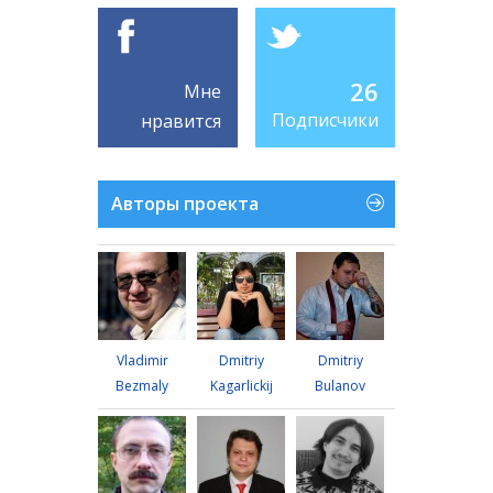
26
Мне
Подписчики
нравится
Авторы проекта
Vladimir
Dmitriy
Dmitriy
Bezmaly
Kagarlickij
Bulanov