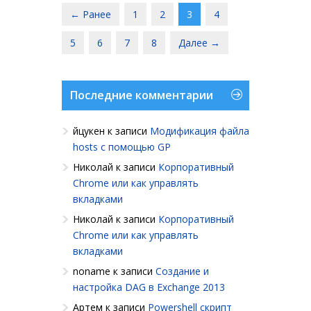
← Ранее
1
2
3
4
5
6
7
8
Далее →
Последние комментарии
йцукен
к записи
Модификация файла
hosts с помощью GP
Николай
к записи
Корпоративный
Chrome или как управлять
вкладками
Николай
к записи
Корпоративный
Chrome или как управлять
вкладками
noname
к записи
Создание и
настройка DAG в Exchange 2013
Артем
к записи
Powershell cкрипт