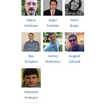
Valeriy
Eugen
Anton
Volobuiev
Pavlenko
Boyko
Illya
Andrey
Андрей
Reznykov
Shokhanov
Губский
Oleksandr
Vovkogon