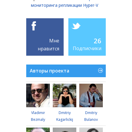
мониторинга репликации Hyper-V
26
Мне
Подписчики
нравится
Авторы проекта
Vladimir
Dmitriy
Dmitriy
Bezmaly
Kagarlickij
Bulanov