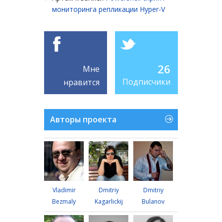
мониторинга репликации Hyper-V
26
Мне
Подписчики
нравится
Авторы проекта
Vladimir
Dmitriy
Dmitriy
Bezmaly
Kagarlickij
Bulanov