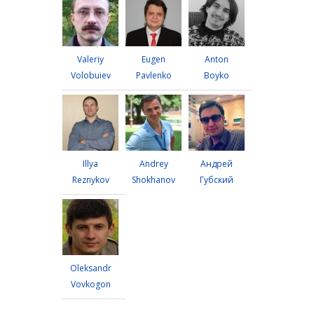
Valeriy
Eugen
Anton
Volobuiev
Pavlenko
Boyko
Illya
Andrey
Андрей
Reznykov
Shokhanov
Губский
Oleksandr
Vovkogon