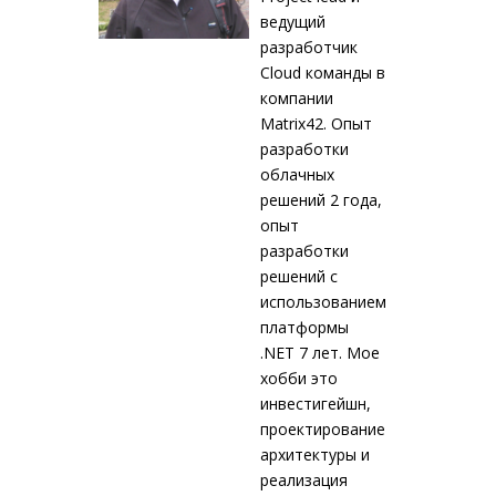
ведущий
разработчик
Cloud команды в
компании
Matrix42. Опыт
разработки
облачных
решений 2 года,
опыт
разработки
решений с
использованием
платформы
.NET 7 лет. Мое
хобби это
инвестигейшн,
проектирование
архитектуры и
реализация