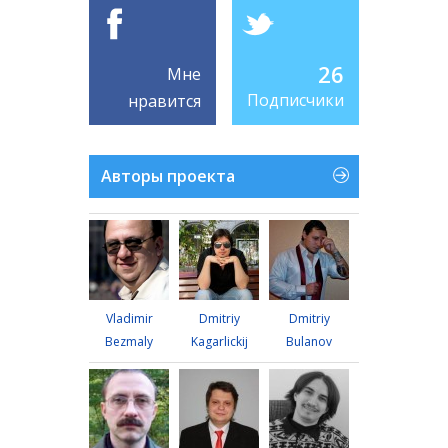
26
Мне
Подписчики
нравится
Авторы проекта
Vladimir
Dmitriy
Dmitriy
Bezmaly
Kagarlickij
Bulanov