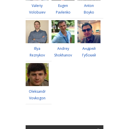
Valeriy
Eugen
Anton
Volobuiev
Pavlenko
Boyko
Illya
Andrey
Андрей
Reznykov
Shokhanov
Губский
Oleksandr
Vovkogon