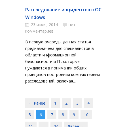
Расследование инцидентов в ОС
Windows
23 июля, 2014
нет
комментариев
В первую очередь, данная статья
предназначена для специалистов в
области информационной
безопасности и IT, которые
нуждаются в понимании общих
принципов построения компьютерных
расследований, включая...
← Ранее
1
2
3
4
5
6
7
8
9
10
11
…
24
Далее →