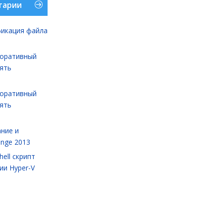
тарии
икация файла
оративный
лять
оративный
лять
ние и
ange 2013
ell cкрипт
ии Hyper-V