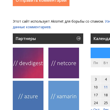
Этот сайт использует Akismet для борьбы со спамом.
Уз
данные комментариев
.
Партнеры
Календ
Пн
Вт
3
4
10
11
17
18
24
25
« Окт
Дек 