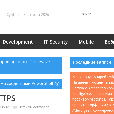
Суббота, 8 августа 2026
Development
IT-Security
Mobile
Веб
проведенного Trustwave,
Последние записи
Меня зовут Андрей Губ
На данный момент я яв
ми средствами PowerShell
Software Architect в ко
Intelligence, где занима
HTTPS
проектом vi stories. Т
проекта Торф ТВ и соз
Linux
Нет комментарев
//devdigest. Коммерчес