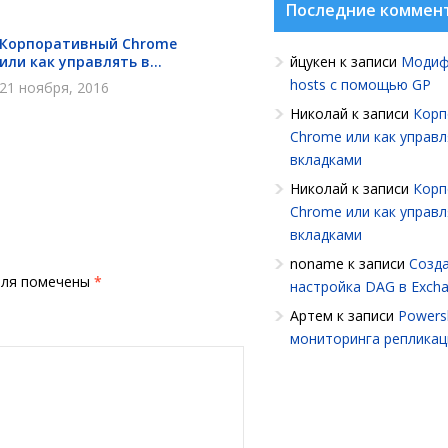
Последние коммен
Корпоративный Chrome
или как управлять в...
йцукен
к записи
Модиф
hosts с помощью GP
21 ноября, 2016
Николай
к записи
Корп
Chrome или как управ
вкладками
Николай
к записи
Корп
Chrome или как управ
вкладками
noname
к записи
Созда
оля помечены
*
настройка DAG в Exch
Артем
к записи
Powersh
мониторинга репликац