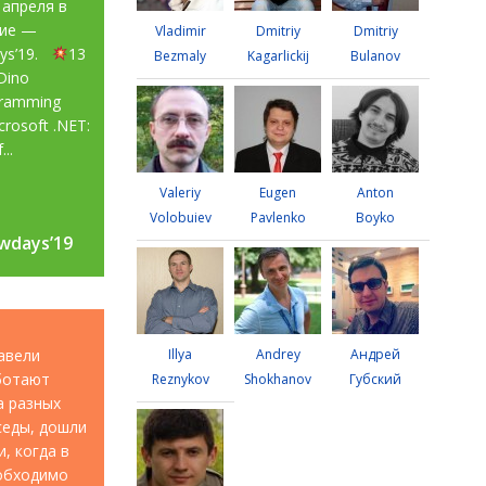
 апреля в
тие —
Vladimir
Dmitriy
Dmitriy
ays’19.
13
Bezmaly
Kagarlickij
Bulanov
Dino
gramming
rosoft .NET:
...
Valeriy
Eugen
Anton
Volobuiev
Pavlenko
Boyko
wdays’19
wdays’19
авели
Illya
Andrey
Андрей
аботают
Reznykov
Shokhanov
Губский
а разных
седы, дошли
, когда в
еобходимо