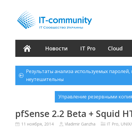
Новости
IT Pro
Cloud
Результаты анализа используемых паролей, 
неутешительны
Управление резервными копия
pfSense 2.2 Beta + Squid 
11 ноября, 2014
Vladimir Ganzha
IT Pro
,
UNIX/