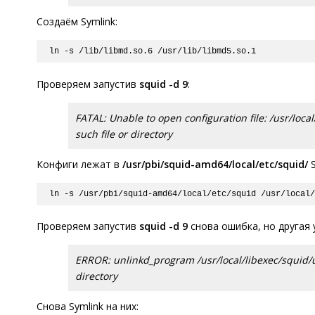
Создаём Symlink:
ln -s /lib/libmd.so.6 /usr/lib/libmd5.so.1
Проверяем запустив
squid -d 9
:
FATAL: Unable to open configuration file: /usr/local
such file or directory
Конфиги лежат в
/usr/pbi/squid-amd64/local/etc/squid/
S
ln -s /usr/pbi/squid-amd64/local/etc/squid /usr/local
Проверяем запустив
squid -d 9
снова ошибка, но другая 
ERROR: unlinkd_program /usr/local/libexec/squid/un
directory
Снова Symlink на них: