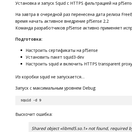
Установка и запуск Squid с HTTPS фильтрацией на pfSens
На завтра в очередной раз перенесена дата релиза FreeB
время начать активное внедрение pfSense 2.2
Команда разработчиков pfSense активно применяет испра
Подготовка:
Настроить сертификаты на pfSense
Установить пакет squid3-dev
Настроить squid и включить HTTPS transparent prox
Из коробки squid не запускается…
Запуск с максимальным уровнем Debug:
squid -d 9
Выскочит ошибка:
Shared object «libmd5.so.1» not found, required b