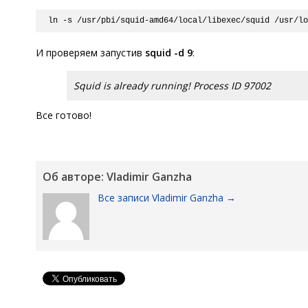
ln -s /usr/pbi/squid-amd64/local/libexec/squid /usr/l
И проверяем запустив
squid -d 9
:
Squid is already running! Process ID 97002
Все готово!
Об авторе: Vladimir Ganzha
Все записи Vladimir Ganzha
→
Pin It