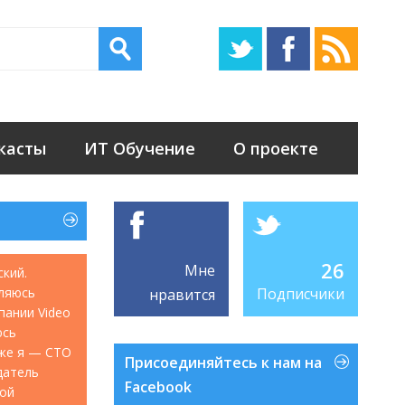
касты
ИТ Обучение
О проекте
26
Мне
ский.
ляюсь
Подписчики
нравится
мпании Video
юсь
акже я — CTO
Присоединяйтесь к нам на
датель
Facebook
кой