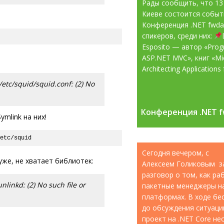
Рады сообщить, что 13
Киеве состоится собы
Конференция .NET fwd
спикеров, среди них:
Esposito — автор «Pro
ASP.NET MVC», книг «Mic
Architecting Applications f
/etc/squid/squid.conf: (2) No
Конференция .NET f
Конференция .NET f
ymlink на них!
/etc/squid
Сегодня вечером, с
уже, не хватает библиотек:
Алексеем Голиковым з
разговор о том, как р
linkd: (2) No such file or
пакетные менеджеры н
платформах. В ходе бе
до обсуждения ситуации
проект на .NET Core н