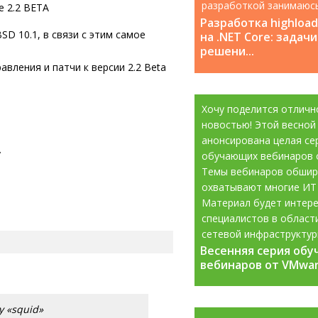
разработкой занимаюс
e 2.2 BETA
с 2008 года....
Разработка highloa
SD 10.1, в связи с этим самое
на .NET Core: задачи
решени...
вления и патчи к версии 2.2 Beta
Хочу поделится отличн
новостью! Этой весной
анонсирована целая се
y
обучающих вебинаров 
Темы вебинаров обшир
охватывают многие ИТ
Материал будет интере
специалистов в област
сетевой инфраструктур
Весенняя серия об
Весенняя серия об
информационной...
вебинаров от VMware
вебинаров от VMware
y «squid»