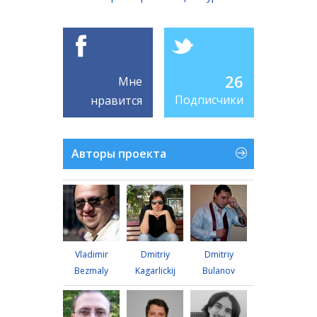
26
Мне
Подписчики
нравится
Авторы проекта
Vladimir
Dmitriy
Dmitriy
Bezmaly
Kagarlickij
Bulanov