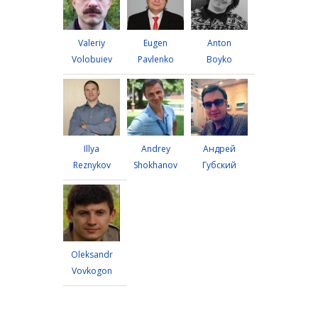
Valeriy
Eugen
Anton
Volobuiev
Pavlenko
Boyko
Illya
Andrey
Андрей
Reznykov
Shokhanov
Губский
Oleksandr
Vovkogon