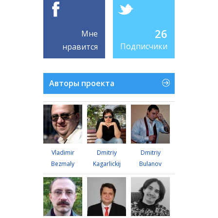
26
Мне
Подписчики
нравится
Авторы проекта
Vladimir
Dmitriy
Dmitriy
Bezmaly
Kagarlickij
Bulanov