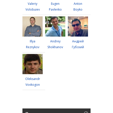
Valeriy
Eugen
Anton
Volobuiev
Pavlenko
Boyko
Illya
Andrey
Андрей
Reznykov
Shokhanov
Губский
Oleksandr
Vovkogon