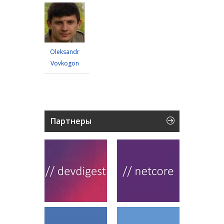
Oleksandr
Vovkogon
Партнеры