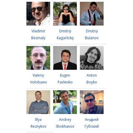
Vladimir
Dmitriy
Dmitriy
Bezmaly
Kagarlickij
Bulanov
Valeriy
Eugen
Anton
Volobuiev
Pavlenko
Boyko
Illya
Andrey
Андрей
Reznykov
Shokhanov
Губский