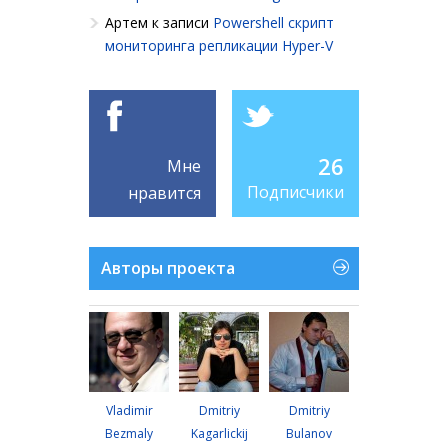
Артем
к записи
Powershell cкрипт
мониторинга репликации Hyper-V
26
Мне
Подписчики
нравится
Авторы проекта
Vladimir
Dmitriy
Dmitriy
Bezmaly
Kagarlickij
Bulanov