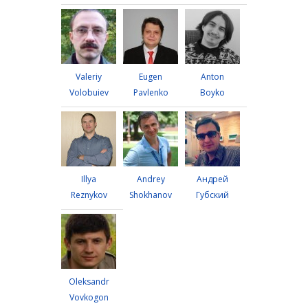
Valeriy
Eugen
Anton
Volobuiev
Pavlenko
Boyko
Illya
Andrey
Андрей
Reznykov
Shokhanov
Губский
Oleksandr
Vovkogon