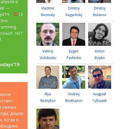
 апреля в
тие —
Vladimir
Dmitriy
Dmitriy
ays’19.
13
Bezmaly
Kagarlickij
Bulanov
Dino
gramming
rosoft .NET:
...
Valeriy
Eugen
Anton
Volobuiev
Pavlenko
Boyko
wdays’19
wdays’19
авели
Illya
Andrey
Андрей
аботают
Reznykov
Shokhanov
Губский
а разных
седы, дошли
, когда в
еобходимо