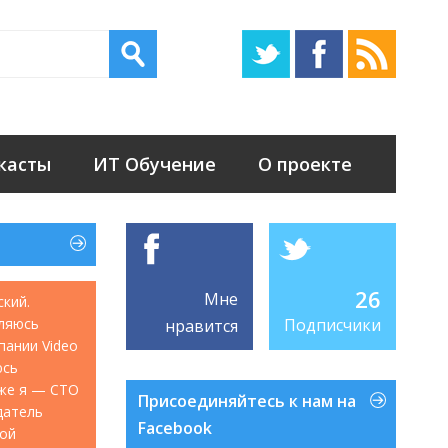
касты
ИТ Обучение
О проекте
26
Мне
ский.
ляюсь
Подписчики
нравится
мпании Video
юсь
акже я — CTO
Присоединяйтесь к нам на
датель
Facebook
кой