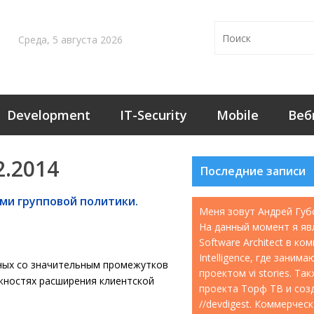
Среда, 5 августа 2026
Development
IT-Security
Mobile
Веб
2.2014
Последние записи
ми групповой политики.
Меня зовут Андрей Губ
На данный момент я яв
Software Architect в ко
Intelligence, где занима
ных со значительным промежутков
проектом vi stories. Т
жностях расширения клиентской
проекта Торф ТВ и соз
//devdigest. Коммерчес