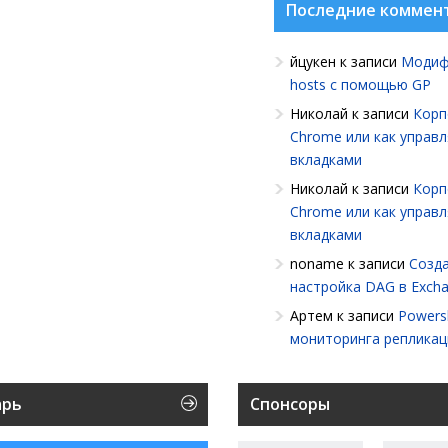
Последние коммен
йцукен
к записи
Модиф
hosts с помощью GP
Николай
к записи
Корп
Chrome или как управ
вкладками
Николай
к записи
Корп
Chrome или как управ
вкладками
noname
к записи
Созда
настройка DAG в Exch
Артем
к записи
Powersh
мониторинга репликац
арь
Спонсоры