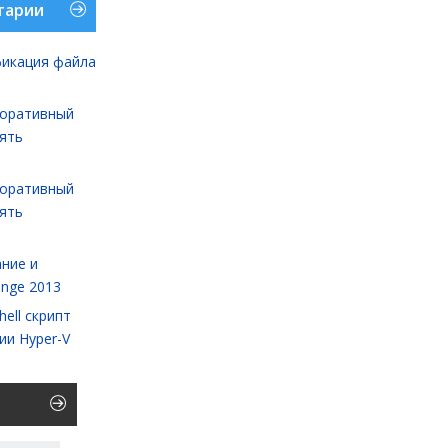
тарии
икация файла
оративный
лять
оративный
лять
ние и
ange 2013
ell cкрипт
ии Hyper-V