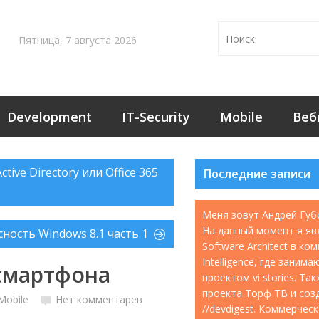
Пятница, 7 августа 2026
Development
IT-Security
Mobile
Веб
tive Directory или Office 365
Последние записи
Меня зовут Андрей Губ
На данный момент я яв
ность Windows 8.1 часть 1
Software Architect в ко
Intelligence, где занима
 смартфона
проектом vi stories. Т
проекта Торф ТВ и соз
Mobile
Нет комментарев
//devdigest. Коммерчес