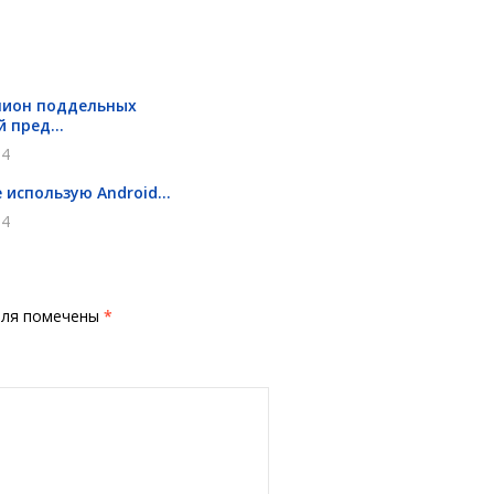
лион поддельных
 пред...
14
 использую Android...
14
оля помечены
*