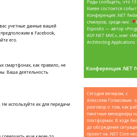
Рады сообщить, что 13
Киеве состоится собы
Конференция .NET fwd
спикеров, среди них:
 вас учетные данные вашей
Esposito — автор «Pro
, предположим в Facebook,
ASP.NET MVC», книг «Mic
йте его.
Architecting Applications f
х смартфонах, как правило, не
Конференция .NET f
Конференция .NET f
ны. Ваша деятельность
Сегодня вечером, с
Алексеем Голиковым з
 Не используйте их для передачи
разговор о том, как р
пакетные менеджеры н
платформах. В ходе бе
до обсуждения ситуации
проект на .NET Core н
и совершить еще какие-то