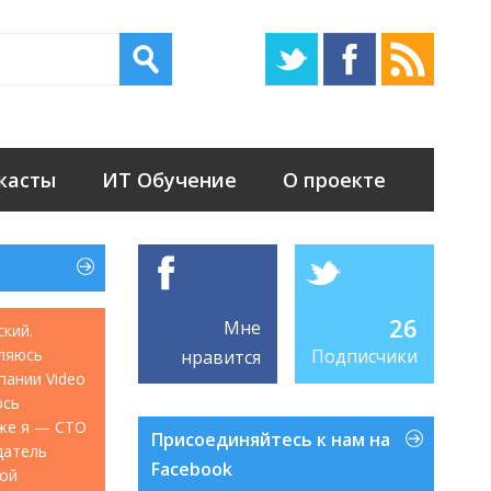
касты
ИТ Обучение
О проекте
26
Мне
ский.
ляюсь
Подписчики
нравится
мпании Video
юсь
акже я — CTO
Присоединяйтесь к нам на
датель
Facebook
кой