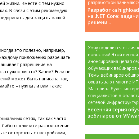
разработкой занимаюс
й жизни. Вместе с тем нужно
с 2008 года....
Разработка highloa
уках. В связи с этим рекомендую
на .NET Core: задачи
предпринять для защиты вашей
решени...
Хочу поделится отличн
ногда это полезно, например,
новостью! Этой весной
о каждому приложению разрешать
анонсирована целая се
рашивает разрешение на
обучающих вебинаров 
 а нужно ли это? Зачем? Если не
Темы вебинаров обшир
ений может быть написана так,
охватывают многие ИТ
умайте – нужны ли вам такие
Материал будет интере
специалистов в област
сетевой инфраструктур
Весенняя серия об
Весенняя серия об
информационной...
вебинаров от VMware
вебинаров от VMware
циальных сетях, так как часто
. Либо отключите расположение
ьте осторожны с настройками,