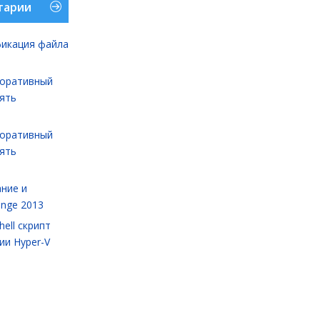
тарии
икация файла
оративный
лять
оративный
лять
ние и
ange 2013
ell cкрипт
ии Hyper-V