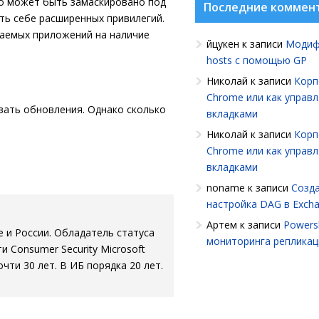
но может быть замаскировано под
Последние коммен
ть себе расширенных привилегий.
жаемых приложений на наличие
йцукен
к записи
Модиф
hosts с помощью GP
Николай
к записи
Корп
Chrome или как управ
вать обновления. Однако сколько
вкладками
Николай
к записи
Корп
Chrome или как управ
вкладками
noname
к записи
Созда
настройка DAG в Exch
Артем
к записи
Powersh
е и России. Обладатель статуса
мониторинга репликац
ти Consumer Security Microsoft
очти 30 лет. В ИБ порядка 20 лет.