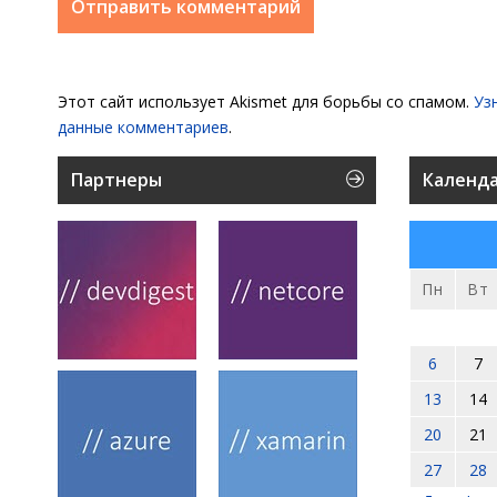
Этот сайт использует Akismet для борьбы со спамом.
Уз
данные комментариев
.
Партнеры
Календ
Пн
Вт
6
7
13
14
20
21
27
28