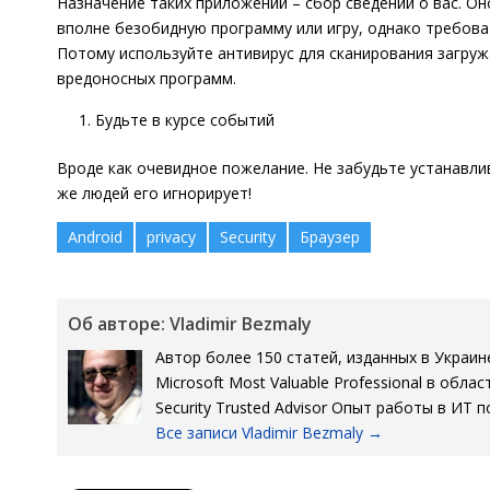
Назначение таких приложений – сбор сведений о вас. О
вполне безобидную программу или игру, однако требова
Потому используйте антивирус для сканирования загру
вредоносных программ.
Будьте в курсе событий
Вроде как очевидное пожелание. Не забудьте устанавли
же людей его игнорирует!
Android
privacy
Security
Браузер
Об авторе: Vladimir Bezmaly
Автор более 150 статей, изданных в Украин
Microsoft Most Valuable Professional в облас
Security Trusted Advisor Опыт работы в ИТ п
Все записи Vladimir Bezmaly
→