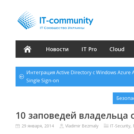
Новости
IT Pro
Cloud
Интеграция Active Directory с Windows Azure Ac
Single Sign-on
Безопас
10 заповедей владельца
29 января, 2014
Vladimir Bezmaly
IT-Security
,