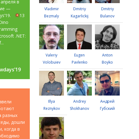
 апреля в
тие —
Vladimir
Dmitriy
Dmitriy
ays’19.
13
Bezmaly
Kagarlickij
Bulanov
Dino
gramming
rosoft .NET:
...
Valeriy
Eugen
Anton
Volobuiev
Pavlenko
Boyko
wdays’19
wdays’19
авели
Illya
Andrey
Андрей
аботают
Reznykov
Shokhanov
Губский
а разных
седы, дошли
, когда в
еобходимо