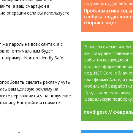
подключить две библио
айте, а ваш смартфон в
которые содержат класс
Проблематика совы
кие операции если вы используете
глобуса: подключен
сборок с идент...
же пароль на всех сайтах, а с
В нашем ежемесячном 
ловно, оптимальным будет
мы собираем главные н
апример, Norton Identity Safe.
события касающиеся
кросплатформенной ра
под .NET Core, облачно
платформы Azure, и пл
попробовать сделать рекламу чуть
мобильной разработки 
ать вам целевую рекламу на
Представляем вашему 
ожете переключиться на получение
февральскую подборку, 
страницу Настройки и снимите
devdigest // феврал
devdigest // феврал