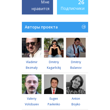
26
Мне
Подписчики
нравится
Авторы проекта
Vladimir
Dmitriy
Dmitriy
Bezmaly
Kagarlickij
Bulanov
Valeriy
Eugen
Anton
Volobuiev
Pavlenko
Boyko