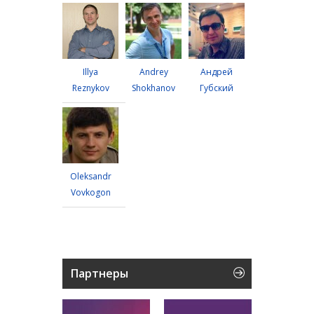
Illya
Andrey
Андрей
Reznykov
Shokhanov
Губский
Oleksandr
Vovkogon
Партнеры