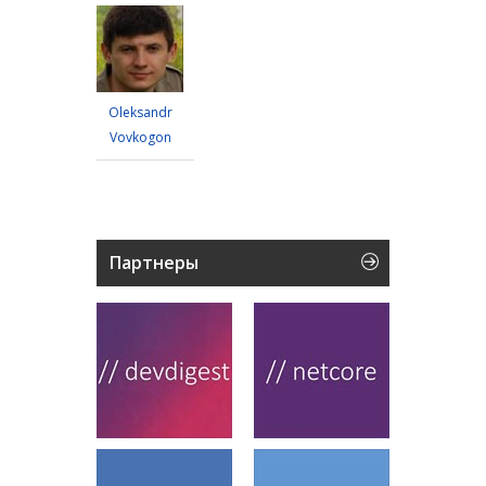
Oleksandr
Vovkogon
Партнеры