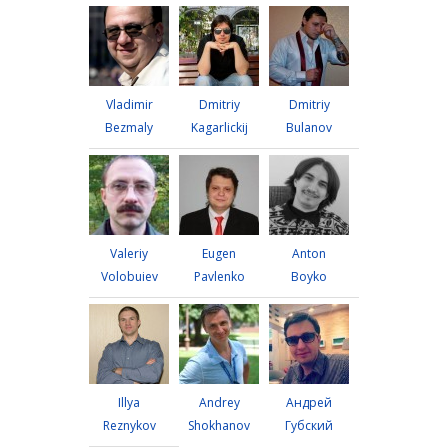
Vladimir
Dmitriy
Dmitriy
Bezmaly
Kagarlickij
Bulanov
Valeriy
Eugen
Anton
Volobuiev
Pavlenko
Boyko
Illya
Andrey
Андрей
Reznykov
Shokhanov
Губский