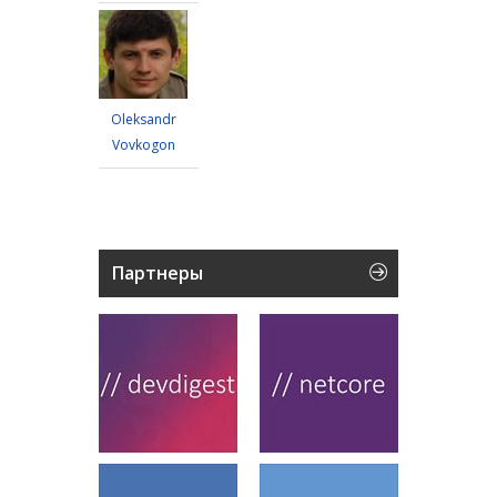
Oleksandr
Vovkogon
Партнеры