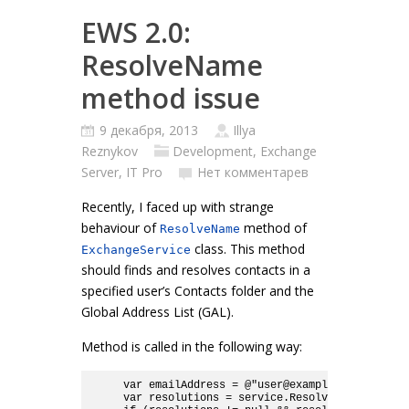
EWS 2.0:
ResolveName
method issue
9 декабря, 2013
Illya
Reznykov
Development
,
Exchange
Server
,
IT Pro
Нет комментарев
Recently, I faced up with strange
behaviour of
method of
ResolveName
class. This method
ExchangeService
should finds and resolves contacts in a
specified user’s Contacts folder and the
Global Address List (GAL).
Method is called in the following way:
    var emailAddress = @"user@example.com";

    var resolutions = service.ResolveName(emailAd