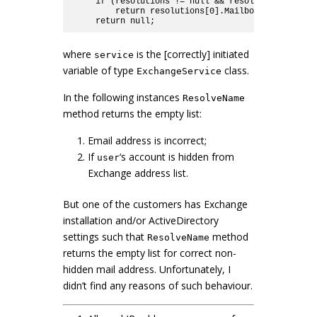
    if (resolutions != null && resolutions.Count 
        return resolutions[0].Mailbox;

where
is the [correctly] initiated
service
variable of type
class.
ExchangeService
In the following instances
ResolveName
method returns the empty list:
Email address is incorrect;
If
‘s account is hidden from
user
Exchange address list.
But one of the customers has Exchange
installation and/or ActiveDirectory
settings such that
method
ResolveName
returns the empty list for correct non-
hidden mail address. Unfortunately, I
didn’t find any reasons of such behaviour.