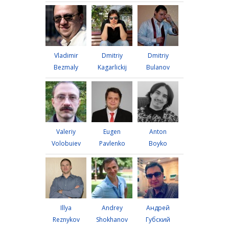
Vladimir
Dmitriy
Dmitriy
Bezmaly
Kagarlickij
Bulanov
Valeriy
Eugen
Anton
Volobuiev
Pavlenko
Boyko
Illya
Andrey
Андрей
Reznykov
Shokhanov
Губский