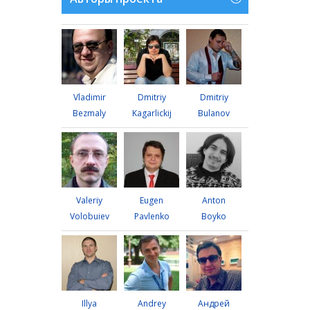
Vladimir
Dmitriy
Dmitriy
Bezmaly
Kagarlickij
Bulanov
Valeriy
Eugen
Anton
Volobuiev
Pavlenko
Boyko
Illya
Andrey
Андрей