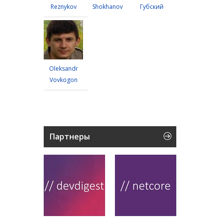
Reznykov
Shokhanov
Губский
Oleksandr
Vovkogon
Партнеры