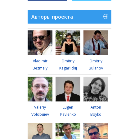
Авторы проекта
Vladimir
Dmitriy
Dmitriy
Bezmaly
Kagarlickij
Bulanov
Valeriy
Eugen
Anton
Volobuiev
Pavlenko
Boyko