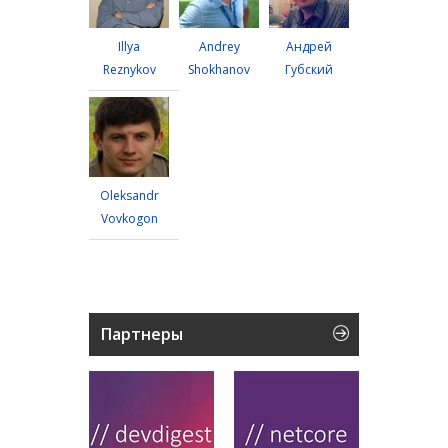
Illya
Andrey
Андрей
Reznykov
Shokhanov
Губский
Oleksandr
Vovkogon
Партнеры