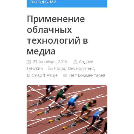
вкладками
Применение
облачных
технологий в
медиа
21 октября, 2016
Андрей
Губский
Cloud
,
Development
,
Microsoft Azure
Нет комментарев