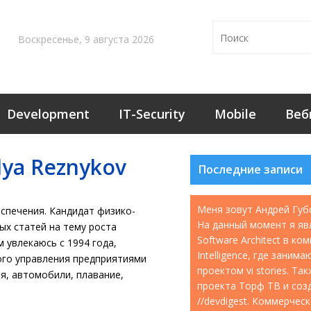
Воскресенье, 9 августа 2026
Development
IT-Security
Mobile
Веб
llya Reznykov
Последние записи
Меня зовут Андрей Губ
спечения. Кандидат физико-
На данный момент я яв
ых статей на тему роста
Software Architect в ко
 увлекаюсь с 1994 года,
Intelligence, где занима
ого управления предприятиями
проектом vi stories. Т
ия, автомобили, плавание,
проекта Торф ТВ и соз
//devdigest. Коммерчес