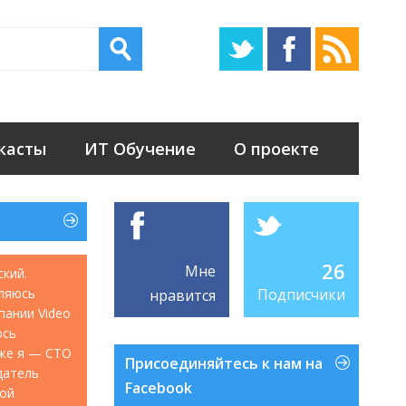
касты
ИТ Обучение
О проекте
26
Мне
ский.
ляюсь
Подписчики
нравится
мпании Video
юсь
акже я — CTO
Присоединяйтесь к нам на
датель
Facebook
кой