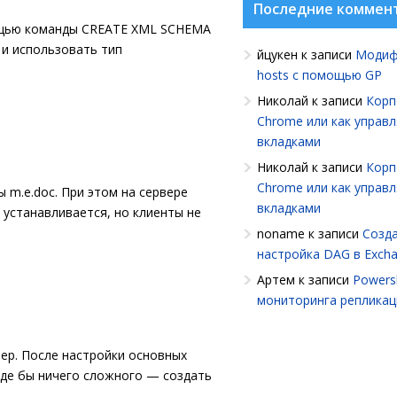
Последние коммен
мощью команды CREATE XML SCHEMA
 и использовать тип
йцукен
к записи
Модиф
hosts с помощью GP
Николай
к записи
Корп
Chrome или как управ
вкладками
Николай
к записи
Корп
Chrome или как управ
m.e.doc. При этом на сервере
вкладками
 устанавливается, но клиенты не
noname
к записи
Созда
настройка DAG в Exch
Артем
к записи
Powersh
мониторинга репликац
вер. После настройки основных
оде бы ничего сложного — создать