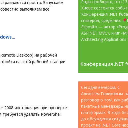
Рады сообщить, что 13
настраиваются просто. Запускаем
Киеве состоится собы
осовестно выполняем все
Конференция .NET fwd
спикеров, среди них:
Esposito — автор «Pro
ASP.NET MVC», книг «Mic
ows...
Architecting Applications f
(Remote Desktop) на рабочей
астройки на этой рабочей станции
Конференция .NET f
Конференция .NET f
Сегодня вечером, с
Алексеем Голиковым з
разговор о том, как р
пакетные менеджеры н
er 2008 инсталляция при проверке
платформах. В ходе бе
 требуется удалить PowerShell
до обсуждения ситуации
проект на .NET Core н