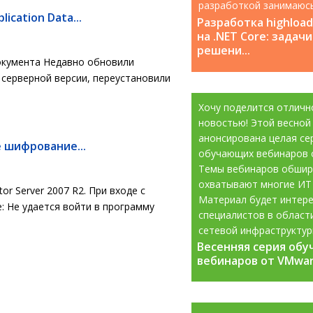
разработкой занимаюс
ication Data...
с 2008 года....
Разработка highloa
на .NET Core: задачи
решени...
окумента Недавно обновили
я серверной версии, переустановили
Хочу поделится отличн
новостью! Этой весной
анонсирована целая се
е шифрование...
обучающих вебинаров 
Темы вебинаров обшир
охватывают многие ИТ
r Server 2007 R2. При входе с
Материал будет интере
: Не удается войти в программу
специалистов в област
сетевой инфраструктур
Весенняя серия об
Весенняя серия об
информационной...
вебинаров от VMware
вебинаров от VMware
.