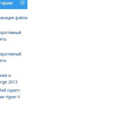
тарии
икация файла
оративный
лять
оративный
лять
ние и
ange 2013
ell cкрипт
ии Hyper-V