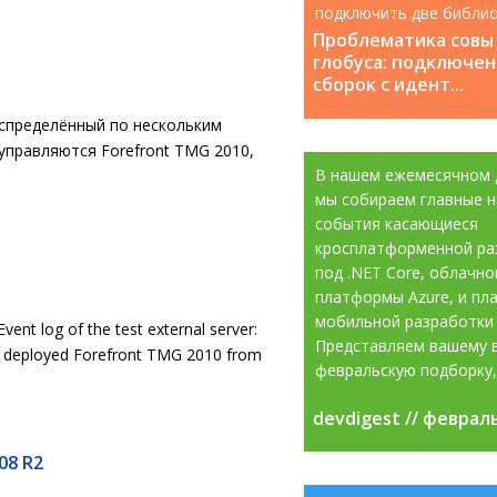
подключить две библио
которые содержат класс
Проблематика совы
глобуса: подключен
сборок с идент...
аспределённый по нескольким
управляются Forefront TMG 2010,
В нашем ежемесячном 
мы собираем главные н
события касающиеся
кросплатформенной ра
под .NET Core, облачно
платформы Azure, и пл
мобильной разработки 
ent log of the test external server:
Представляем вашему 
h deployed Forefront TMG 2010 from
февральскую подборку, 
devdigest // феврал
devdigest // феврал
08 R2