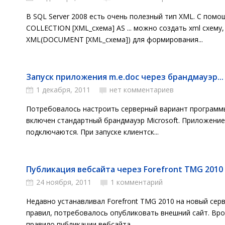
В SQL Server 2008 есть очень полезный тип XML. C по
COLLECTION [XML_схема] AS ... можно создать xml схему,
XML(DOCUMENT [XML_схема]) для формирования...
Запуск приложения m.e.doc через брандмауэр...
1 декабря, 2011
нет комментариев
Потребовалось настроить серверный вариант программы 
включен стандартный брандмауэр Microsoft. Приложение
подключаются. При запуске клиентск...
Публикация вебсайта через Forefront TMG 2010
24 ноября, 2011
1 комментарий
Недавно устанавливал Forefront TMG 2010 на новый сер
правил, потребовалось опубликовать внешний сайт. Вр
правило публикации вебсайта...