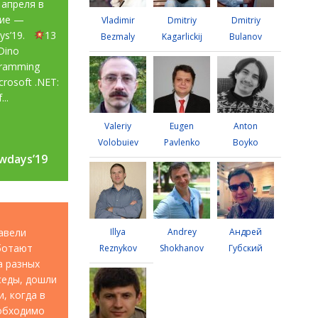
 апреля в
тие —
Vladimir
Dmitriy
Dmitriy
ays’19.
13
Bezmaly
Kagarlickij
Bulanov
Dino
gramming
rosoft .NET:
...
Valeriy
Eugen
Anton
Volobuiev
Pavlenko
Boyko
wdays’19
wdays’19
авели
Illya
Andrey
Андрей
аботают
Reznykov
Shokhanov
Губский
а разных
седы, дошли
, когда в
еобходимо