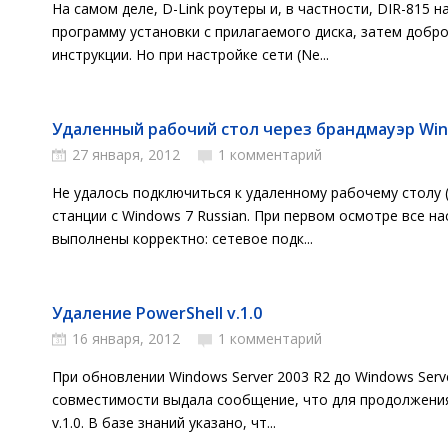
На самом деле, D-Link роутеры и, в частности, DIR-815 
программу установки с прилагаемого диска, затем добр
инструкции. Но при настройке сети (Ne...
Удаленный рабочий стол через брандмауэр Wind
27 января, 2012
1 комментарий
Не удалось подключиться к удаленному рабочему столу 
станции с Windows 7 Russian. При первом осмотре все н
выполнены корректно: сетевое подк...
Удаление PowerShell v.1.0
16 января, 2012
1 комментарий
При обновлении Windows Server 2003 R2 до Windows Serv
совместимости выдала сообщение, что для продолжения
v.1.0. В базе знаний указано, чт...