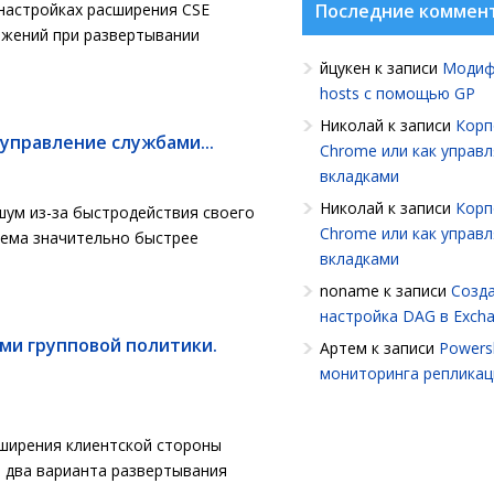
настройках расширения CSE
Последние коммен
ожений при развертывании
йцукен
к записи
Модиф
hosts с помощью GP
Николай
к записи
Корп
управление службами...
Chrome или как управ
вкладками
Николай
к записи
Корп
шум из-за быстродействия своего
Chrome или как управ
стема значительно быстрее
вкладками
noname
к записи
Созда
настройка DAG в Exch
ми групповой политики.
Артем
к записи
Powersh
мониторинга репликац
сширения клиентской стороны
 два варианта развертывания