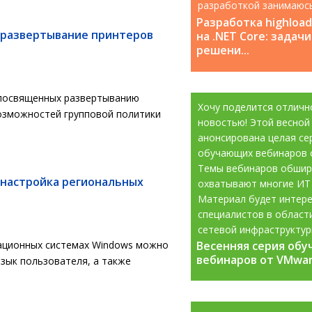
разработкой занимаюс
с 2008 года....
Разработка highloa
 развертывание принтеров
на .NET Core: задачи
решени...
 посвященных развертыванию
Хочу поделится отличн
озможностей групповой политики
новостью! Этой весной
анонсирована целая се
обучающих вебинаров 
Темы вебинаров обшир
 настройка региональных
охватывают многие ИТ
Материал будет интере
специалистов в област
сетевой инфраструктур
Весенняя серия об
рационных системах Windows можно
Весенняя серия об
информационной...
вебинаров от VMware
вебинаров от VMware
язык пользователя, а также