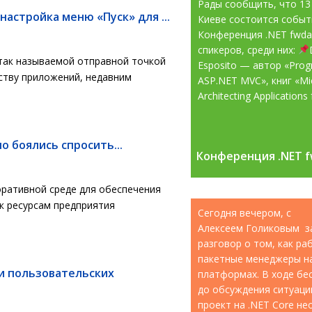
Рады сообщить, что 13
астройка меню «Пуск» для ...
Киеве состоится собы
Конференция .NET fwd
спикеров, среди них:
так называемой отправной точкой
Esposito — автор «Pro
ству приложений, недавним
ASP.NET MVC», книг «Mic
Architecting Applications f
о боялись спросить...
Конференция .NET f
Конференция .NET f
ративной среде для обеспечения
к ресурсам предприятия
Сегодня вечером, с
Алексеем Голиковым з
разговор о том, как р
пакетные менеджеры н
и пользовательских
платформах. В ходе бе
до обсуждения ситуации
проект на .NET Core н