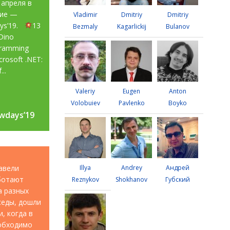
 апреля в
тие —
Vladimir
Dmitriy
Dmitriy
ays’19.
13
Bezmaly
Kagarlickij
Bulanov
Dino
gramming
rosoft .NET:
...
Valeriy
Eugen
Anton
Volobuiev
Pavlenko
Boyko
wdays’19
wdays’19
авели
Illya
Andrey
Андрей
аботают
Reznykov
Shokhanov
Губский
а разных
седы, дошли
, когда в
еобходимо