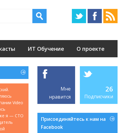
касты
ИТ Обучение
О проекте
26
Мне
ский.
ляюсь
Подписчики
нравится
мпании Video
юсь
акже я — CTO
Присоединяйтесь к нам на
датель
Facebook
кой