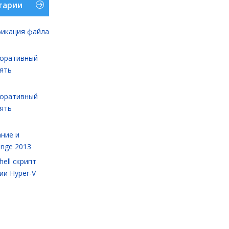
тарии
икация файла
оративный
лять
оративный
лять
ние и
ange 2013
ell cкрипт
ии Hyper-V