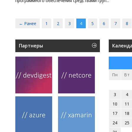
программного обеспечения средствами груп...
← Ранее
1
2
3
4
5
6
7
8
Партнеры
Календ
Пн
Вт
3
4
10
11
17
18
24
25