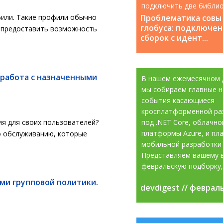
подключить две библио
которые содержат класс
или. Такие профили обычно
Проблематика совы
глобуса: подключен
о предоставить возможность
сборок с идент...
 работа с назначенными
В нашем ежемесячном 
мы собираем главные н
события касающиеся
кросплатформенной ра
ия для своих пользователей?
под .NET Core, облачно
платформы Azure, и пл
о обслуживанию, которые
мобильной разработки 
Представляем вашему 
февральскую подборку, 
ми групповой политики.
devdigest // феврал
devdigest // феврал