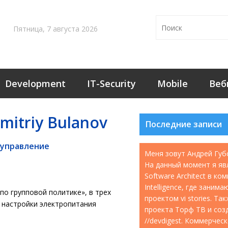
Пятница, 7 августа 2026
Development
IT-Security
Mobile
Веб
mitriy Bulanov
Последние записи
 управление
Меня зовут Андрей Губ
На данный момент я яв
Software Architect в ко
Intelligence, где занима
по групповой политике», в трех
проектом vi stories. Т
у настройки электропитания
проекта Торф ТВ и соз
//devdigest. Коммерчес