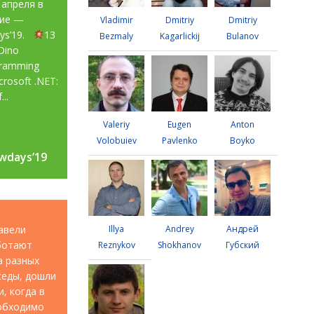
 апреля в
тие —
Vladimir
Dmitriy
Dmitriy
ays’19.
13
Bezmaly
Kagarlickij
Bulanov
Dino
gramming
rosoft .NET:
...
Valeriy
Eugen
Anton
Volobuiev
Pavlenko
Boyko
wdays’19
wdays’19
авели
Illya
Andrey
Андрей
аботают
Reznykov
Shokhanov
Губский
а разных
седы, дошли
, когда в
еобходимо