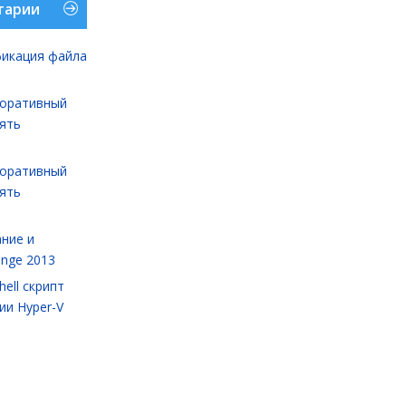
тарии
икация файла
оративный
лять
оративный
лять
ние и
ange 2013
ell cкрипт
ии Hyper-V