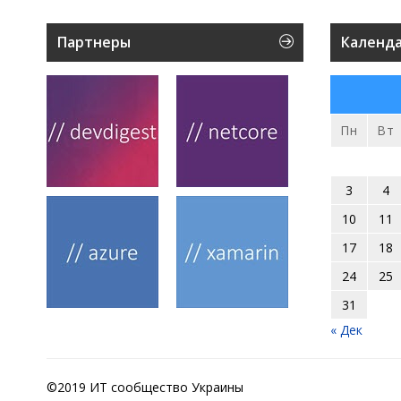
Партнеры
Календ
Пн
Вт
3
4
10
11
17
18
24
25
31
« Дек
©2019 ИТ сообщество Украины