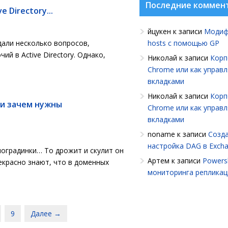
Последние коммен
 Directory...
йцукен
к записи
Модиф
дали несколько вопросов,
hosts с помощью GP
й в Active Directory. Однако,
Николай
к записи
Корп
Chrome или как управ
вкладками
Николай
к записи
Корп
ли зачем нужны
Chrome или как управ
вкладками
noname
к записи
Созда
настройка DAG в Exch
ноградинки… То дрожит и скулит он
Артем
к записи
Powersh
екрасно знают, что в доменных
мониторинга репликац
9
Далее →