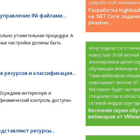
разработкой занимаюс
с 2008 года....
Разработка highloa
управление INI-файлами...
на .NET Core: задачи
решени...
ольно утомительная процедура. А
чные настройки должны быть
Хочу поделится отличн
новостью! Этой весной
анонсирована целая се
обучающих вебинаров 
 ресурсов и классификация...
Темы вебинаров обшир
охватывают многие ИТ
Материал будет интере
обсуждаем интересную и
специалистов в област
Динамический контроль доступа»
сетевой инфраструктур
Весенняя серия об
Весенняя серия об
информационной...
вебинаров от VMware
вебинаров от VMware
дставляют ресурсы...