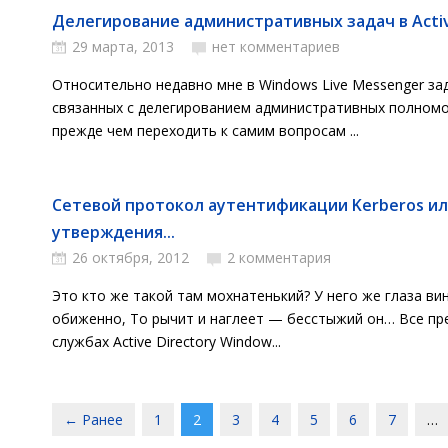
Делегирование административных задач в Active
29 марта, 2013
нет комментариев
Относительно недавно мне в Windows Live Messenger за
связанных с делегированием административных полномочи
прежде чем переходить к самим вопросам ...
Сетевой протокол аутентификации Kerberos и
утверждения...
26 октября, 2012
2 комментария
Это кто же такой там мохнатенький? У него же глаза ви
обиженно, То рычит и наглеет — бесстыжий он… Все пр
службах Active Directory Window...
← Ранее
1
2
3
4
5
6
7
…