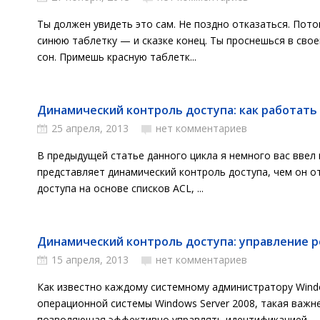
Ты должен увидеть это сам. Не поздно отказаться. Пото
синюю таблетку — и сказке конец. Ты проснешься в свое
сон. Примешь красную таблетк...
Динамический контроль доступа: как работать 
25 апреля, 2013
нет комментариев
В предыдущей статье данного цикла я немного вас ввел в
представляет динамический контроль доступа, чем он о
доступа на основе списков ACL, ...
Динамический контроль доступа: управление ре
15 апреля, 2013
нет комментариев
Как известно каждому системному администратору Wind
операционной системы Windows Server 2008, такая важн
позволяющая эффективно управлять идентификацией...