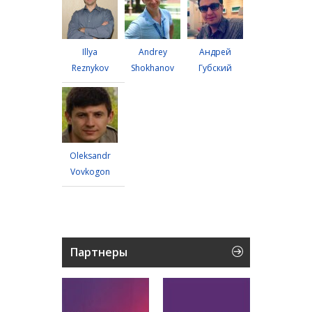
Illya
Andrey
Андрей
Reznykov
Shokhanov
Губский
Oleksandr
Vovkogon
Партнеры