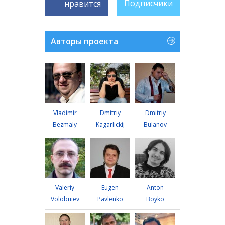
Подписчики
нравится
Авторы проекта
Vladimir
Dmitriy
Dmitriy
Bezmaly
Kagarlickij
Bulanov
Valeriy
Eugen
Anton
Volobuiev
Pavlenko
Boyko