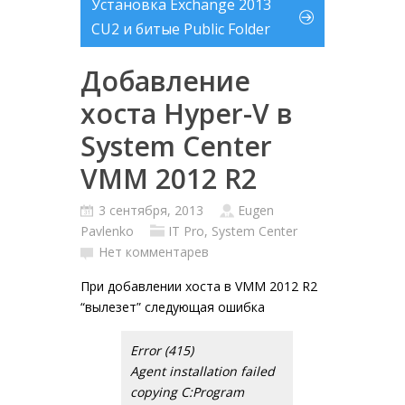
Установка Exchange 2013
CU2 и битые Public Folder
Добавление
хоста Hyper-V в
System Center
VMM 2012 R2
3 сентября, 2013
Eugen
Pavlenko
IT Pro
,
System Center
Нет комментарев
При добавлении хоста в VMM 2012 R2
“вылезет” следующая ошибка
Error (415)
Agent installation failed
copying C:Program