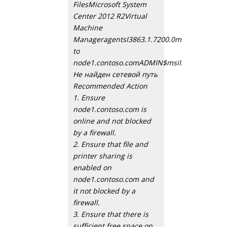
FilesMicrosoft System
Center 2012 R2Virtual
Machine
ManageragentsI3863.1.7200.0msiInstaller.ex
to
node1.contoso.comADMIN$msiInstaller.exe.
Не найден сетевой путь
Recommended Action
1. Ensure
node1.contoso.com is
online and not blocked
by a firewall.
2. Ensure that file and
printer sharing is
enabled on
node1.contoso.com and
it not blocked by a
firewall.
3. Ensure that there is
sufficient free space on