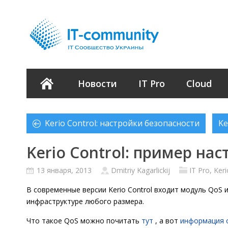
Новости
IT Pro
Cloud
Kerio Control: настройки безопасности
Ke
Kerio Control: пример на
13 января, 2013
Dmitriy Kagarlickij
IT Pro
,
Keri
В современные версии Kerio Control входит модуль QoS 
инфраструктуре любого размера.
Что такое QoS можно почитать
тут
, а вот
информация 