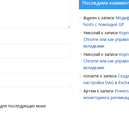
Последние коммен
йцукен
к записи
Модиф
hosts с помощью GP
Николай
к записи
Корп
Chrome или как управ
вкладками
Николай
к записи
Корп
Chrome или как управ
вкладками
noname
к записи
Созда
настройка DAG в Exch
Артем
к записи
Powersh
мониторинга репликац
е для последующих моих