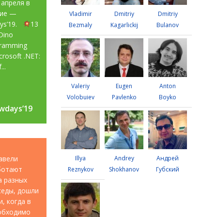
 апреля в
тие —
Vladimir
Dmitriy
Dmitriy
ays’19.
13
Bezmaly
Kagarlickij
Bulanov
Dino
gramming
rosoft .NET:
...
Valeriy
Eugen
Anton
Volobuiev
Pavlenko
Boyko
wdays’19
wdays’19
авели
Illya
Andrey
Андрей
аботают
Reznykov
Shokhanov
Губский
а разных
седы, дошли
, когда в
еобходимо