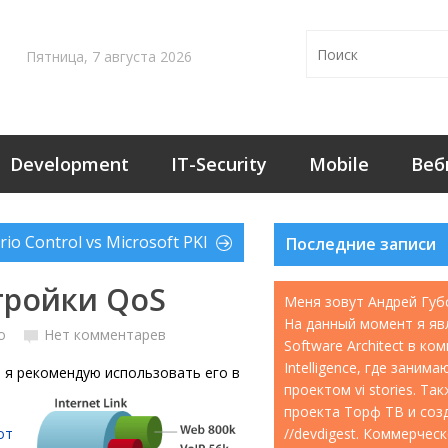
Пятница, 7 августа 2026
Development
IT-Security
Mobile
Веб
rio Control vs Microsoft PKI
Последние записи
стройки QoS
Меня зовут Андрей Губ
На данный момент я яв
o
Нет комментарев
Software Architect в ко
Intelligence, где занима
и я рекомендую использовать его в
проектом vi stories. Т
проекта Торф ТВ и соз
от
//devdigest. Коммерчес