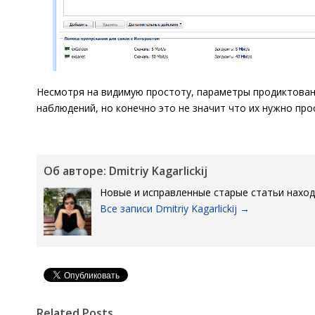
Несмотря на видимую простоту, параметры продиктова
наблюдений, но конечно это не значит что их нужно про
Об авторе: Dmitriy Kagarlickij
Новые и исправленные старые статьи нахо
Все записи Dmitriy Kagarlickij
→
Pin It
Related Posts