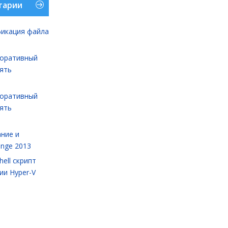
тарии
икация файла
оративный
лять
оративный
лять
ние и
ange 2013
ell cкрипт
ии Hyper-V