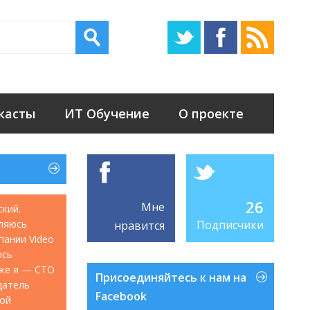
касты
ИТ Обучение
О проекте
26
Мне
ский.
ляюсь
Подписчики
нравится
мпании Video
юсь
акже я — CTO
Присоединяйтесь к нам на
датель
Facebook
кой