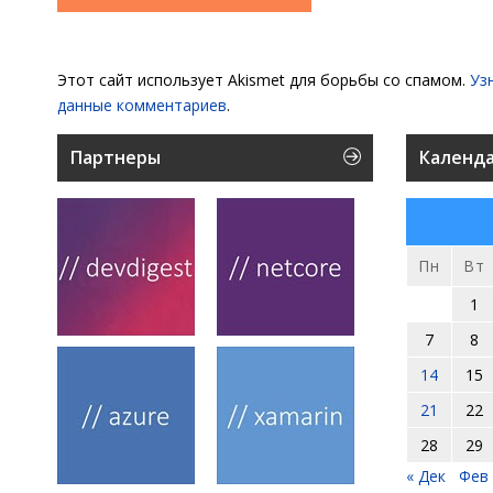
Этот сайт использует Akismet для борьбы со спамом.
Уз
данные комментариев
.
Партнеры
Календ
Пн
Вт
1
7
8
14
15
21
22
28
29
« Дек
Фев 