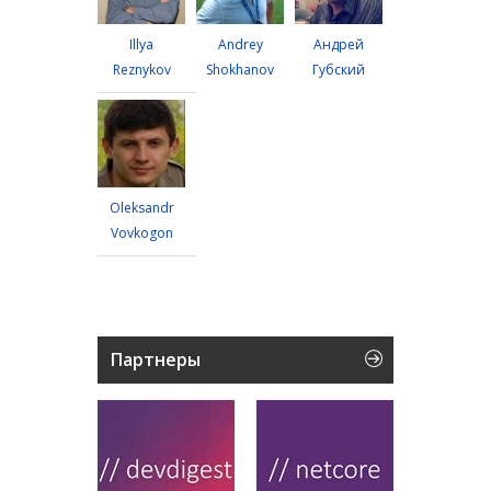
Illya
Andrey
Андрей
Reznykov
Shokhanov
Губский
Oleksandr
Vovkogon
Партнеры