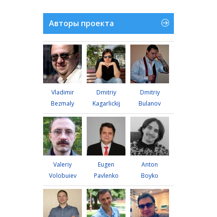
Авторы проекта
Vladimir
Dmitriy
Dmitriy
Bezmaly
Kagarlickij
Bulanov
Valeriy
Eugen
Anton
Volobuiev
Pavlenko
Boyko