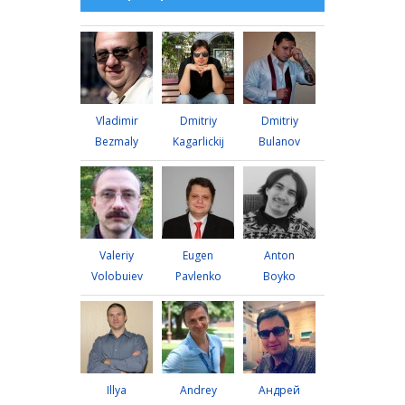
Vladimir
Dmitriy
Dmitriy
Bezmaly
Kagarlickij
Bulanov
Valeriy
Eugen
Anton
Volobuiev
Pavlenko
Boyko
Illya
Andrey
Андрей