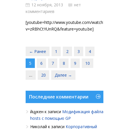
12 ноября, 2013
нет
комментариев
[youtube=http://www.youtube.com/watch?
v=zRBhCtYUnRQ&feature=youtu.be]
← Ранее
1
2
3
4
5
6
7
8
9
10
…
20
Далее →
Последние комментарии
йцукен
к записи
Модификация файла
hosts с помощью GP
Николай
к записи
Корпоративный