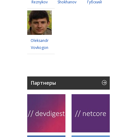
Reznykov
Shokhanov
Губский
Oleksandr
Vovkogon
Партнеры