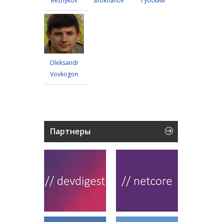
Reznykov
Shokhanov
Губский
Oleksandr
Vovkogon
Партнеры