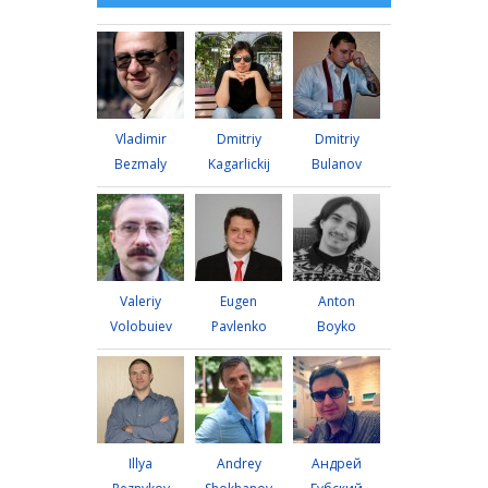
Vladimir
Dmitriy
Dmitriy
Bezmaly
Kagarlickij
Bulanov
Valeriy
Eugen
Anton
Volobuiev
Pavlenko
Boyko
Illya
Andrey
Андрей