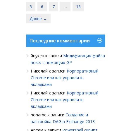
5
6
7
…
15
Далее →
Последние комментарии
йцукен
к записи
Модификация файла
hosts с помощью GP
Николай
к записи
Корпоративный
Chrome или как управлять
вкладками
Николай
к записи
Корпоративный
Chrome или как управлять
вкладками
noname
к записи
Создание и
настройка DAG в Exchange 2013
Артем
к записи
Powershell cкрипт