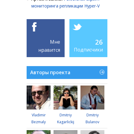
мониторинга репликации Hyper-V
26
Мне
Подписчики
нравится
Авторы проекта
Vladimir
Dmitriy
Dmitriy
Bezmaly
Kagarlickij
Bulanov