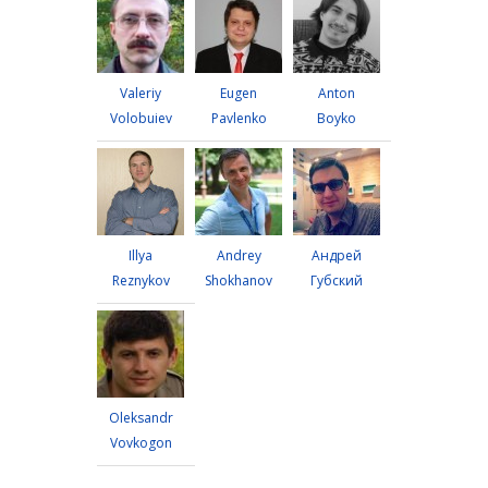
Valeriy
Eugen
Anton
Volobuiev
Pavlenko
Boyko
Illya
Andrey
Андрей
Reznykov
Shokhanov
Губский
Oleksandr
Vovkogon