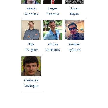
Valeriy
Eugen
Anton
Volobuiev
Pavlenko
Boyko
Illya
Andrey
Андрей
Reznykov
Shokhanov
Губский
Oleksandr
Vovkogon