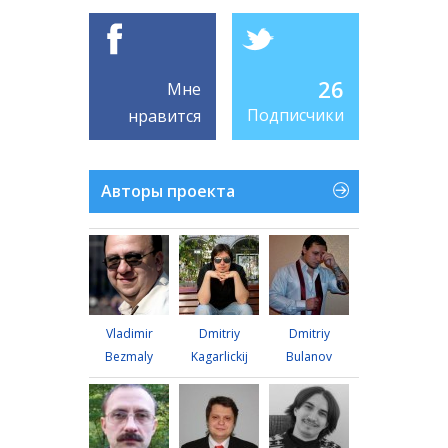
26
Мне
Подписчики
нравится
Авторы проекта
Vladimir
Dmitriy
Dmitriy
Bezmaly
Kagarlickij
Bulanov