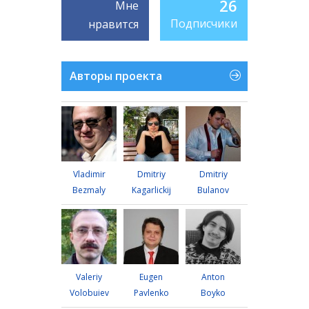
26
Мне
Подписчики
нравится
Авторы проекта
Vladimir
Dmitriy
Dmitriy
Bezmaly
Kagarlickij
Bulanov
Valeriy
Eugen
Anton
Volobuiev
Pavlenko
Boyko