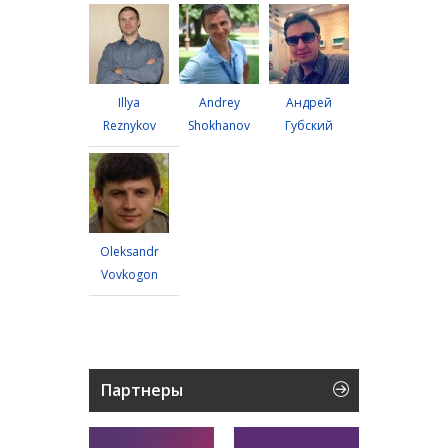
Illya
Andrey
Андрей
Reznykov
Shokhanov
Губский
Oleksandr
Vovkogon
Партнеры