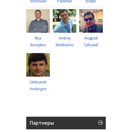
Volobuiev
Pavlenko
Boyko
Illya
Andrey
Андрей
Reznykov
Shokhanov
Губский
Oleksandr
Vovkogon
Партнеры