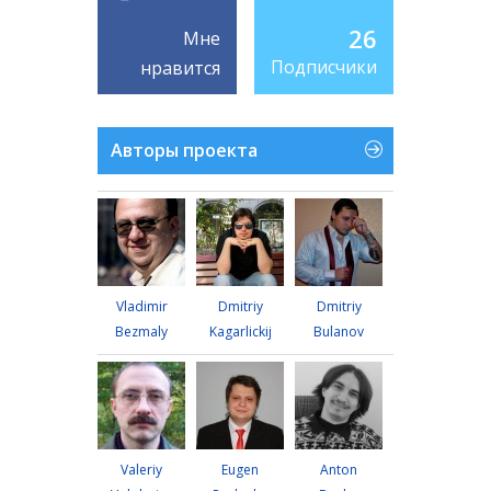
26
Мне
Подписчики
нравится
Авторы проекта
Vladimir
Dmitriy
Dmitriy
Bezmaly
Kagarlickij
Bulanov
Valeriy
Eugen
Anton