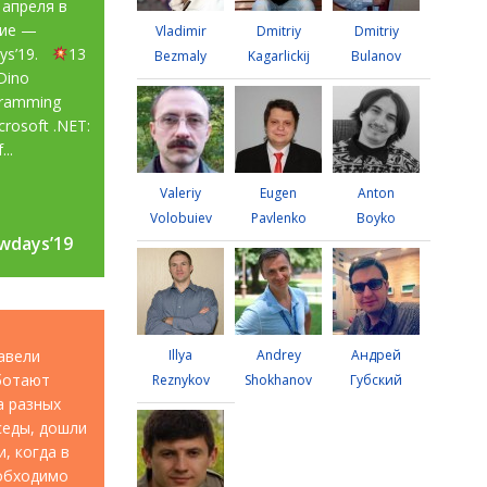
 апреля в
тие —
Vladimir
Dmitriy
Dmitriy
ays’19.
13
Bezmaly
Kagarlickij
Bulanov
Dino
gramming
rosoft .NET:
...
Valeriy
Eugen
Anton
Volobuiev
Pavlenko
Boyko
wdays’19
wdays’19
авели
Illya
Andrey
Андрей
аботают
Reznykov
Shokhanov
Губский
а разных
седы, дошли
, когда в
еобходимо