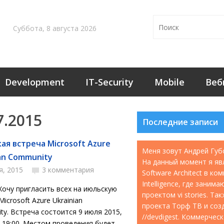
Суббота, 8 августа 2026
Development
IT-Security
Mobile
Веб
7.2015
Последние записи
ая встреча Microsoft Azure
Меня зовут Андрей Губ
ian Community
На данный момент я яв
я, 2015
3 комментария
Software Architect в ко
Intelligence, где занима
Хочу пригласить всех на июльскую
проектом vi stories. Т
Microsoft Azure Ukrainian
проекта Торф ТВ и соз
y. Встреча состоится 9 июля 2015,
//devdigest. Коммерчес
 19:00. Местом проведения будет