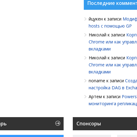
Последние коммен
йцукен
к записи
Модиф
hosts с помощью GP
Николай
к записи
Корп
Chrome или как управ
вкладками
Николай
к записи
Корп
Chrome или как управ
вкладками
noname
к записи
Созда
настройка DAG в Exch
Артем
к записи
Powersh
мониторинга репликац
арь
Спонсоры