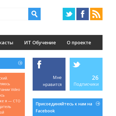
касты
ИТ Обучение
О проекте
26
Мне
ский.
ляюсь
Подписчики
нравится
мпании Video
юсь
акже я — CTO
Присоединяйтесь к нам на
датель
Facebook
кой