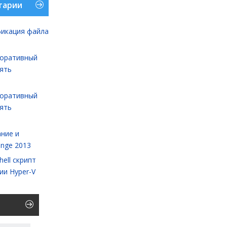
тарии
икация файла
оративный
лять
оративный
лять
ние и
ange 2013
ell cкрипт
ии Hyper-V