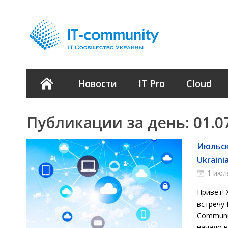
Новости
IT Pro
Cloud
Публикации за день:
01.0
Июльск
Ukrain
1 июл
Привет! 
встречу 
Communit
начало в