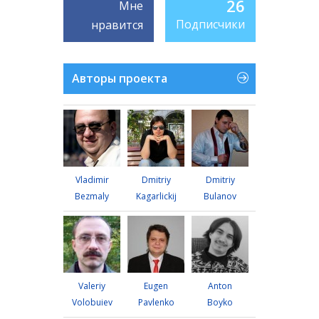
26
Мне
Подписчики
нравится
Авторы проекта
Vladimir
Dmitriy
Dmitriy
Bezmaly
Kagarlickij
Bulanov
Valeriy
Eugen
Anton
Volobuiev
Pavlenko
Boyko