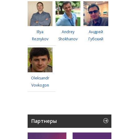
Illya
Andrey
Андрей
Reznykov
Shokhanov
Губский
Oleksandr
Vovkogon
Партнеры