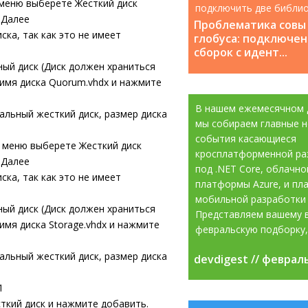
 меню выберете
Жесткий диск
подключить две библио
е
Далее
которые содержат класс
Проблематика совы
ка, так как это не имеет
глобуса: подключен
сборок с идент...
ный диск (Диск должен храниться
е имя диска
Quorum.
vhdx
и нажмите
В нашем ежемесячном 
альный жесткий диск
,
размер диска
мы собираем главные н
события касающиеся
я меню выберете
Жесткий диск
кросплатформенной ра
е
Далее
под .NET Core, облачно
ка, так как это не имеет
платформы Azure, и пл
мобильной разработки 
ный диск (Диск должен храниться
Представляем вашему 
е имя диска
Storage.
vhdx
и нажмите
февральскую подборку, 
альный жесткий диск
,
размер диска
devdigest // феврал
devdigest // феврал
1
ткий диск
и нажмите
добавить.