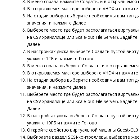
В меню справа нажмите
Создать
, и в открывшемся
В открывшемся мастере выберете
VHDX
и нажмит
На стадии выбора выберите необходимы вам тип дис
значения, и нажмите
Далее
Выберете место где будет располагаться виртуаль
на CSV хранилище или Scale-out File Server). Задайт
Далее
В настройках диска выберете
Создать пустой вирту
укажите
1ГБ
и нажмите
Готово
В меню справа выберите
Создать
, и в открывшемс
В открывшемся мастере выберете
VHDX
и нажмит
На стадии выбора выберите необходимы вам тип дис
значения, и нажмите
Далее
Выберете место где будет располагаться виртуаль
на CSV хранилище или Scale-out File Server). Задайт
Далее
В настройках диска выберете
Создать пустой вирту
укажите
10ГБ
и нажмите
Готово
Откройте свойство виртуальной машины
Guest-
CL0
Выбираете раздел
SCSI-контроллеры
, выберете
жес