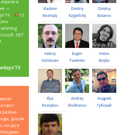
 апреля в
тие —
Vladimir
Dmitriy
Dmitriy
ays’19.
13
Bezmaly
Kagarlickij
Bulanov
Dino
gramming
rosoft .NET:
...
Valeriy
Eugen
Anton
Volobuiev
Pavlenko
Boyko
wdays’19
wdays’19
авели
Illya
Andrey
Андрей
аботают
Reznykov
Shokhanov
Губский
а разных
седы, дошли
, когда в
еобходимо