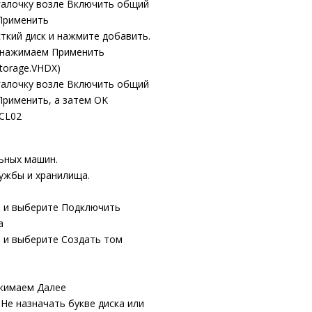
галочку возле
Включить общий
Применить
ткий диск
и нажмите
добавить.
 нажимаем
Применить
torage.
VHDX)
галочку возле
Включить общий
Применить,
а затем
OK
CL02
льных машин.
ужбы и хранилища
.
 и выберите
Подключить
а
 и выберите
Создать том
ажимаем
Далее
е
Не назначать букве диска или