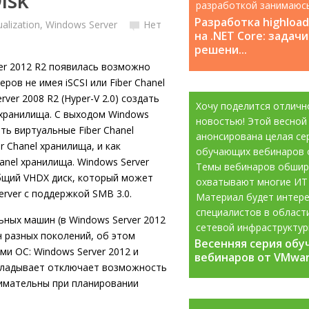
isk
разработкой занимаюс
с 2008 года....
Разработка highloa
ualization
,
Windows Server
Нет
на .NET Core: задачи
решени...
er 2012 R2 появилась возможно
ров не имея iSCSI или Fiber Chanel
ver 2008 R2 (Hyper-V 2.0) создать
Хочу поделится отличн
 хранилища. C выходом Windows
новостью! Этой весной
ть виртуальные Fiber Chanel
анонсирована целая се
 Chanel хранилища, и как
обучающих вебинаров 
anel хранилища. Windows Server
Темы вебинаров обшир
общий VHDX диск, который может
охватывают многие ИТ
Server с поддержкой SMB 3.0.
Материал будет интере
специалистов в област
ных машин (в Windows Server 2012
сетевой инфраструктур
 разных поколений, об этом
Весенняя серия об
Весенняя серия об
информационной...
и ОС: Windows Server 2012 и
вебинаров от VMware
вебинаров от VMware
акладывает отключает возможность
нимательны при планировании