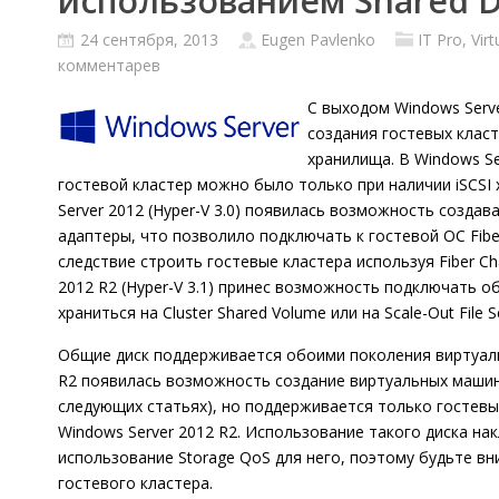
использованием Shared D
24 сентября, 2013
Eugen Pavlenko
IT Pro
,
Virt
комментарев
С выходом Windows Serv
создания гостевых класте
хранилища. В Windows Ser
гостевой кластер можно было только при наличии iSCSI
Server 2012 (Hyper-V 3.0) появилась возможность создава
адаптеры, что позволило подключать к гостевой ОС Fiber
следствие строить гостевые кластера используя Fiber Ch
2012 R2 (Hyper-V 3.1) принес возможность подключать 
храниться на Cluster Shared Volume или на Scale-Out File 
Общие диск поддерживается обоими поколения виртуаль
R2 появилась возможность создание виртуальных машин
следующих статьях), но поддерживается только гостевым
Windows Server 2012 R2. Использование такого диска н
использование Storage QoS для него, поэтому будьте в
гостевого кластера.