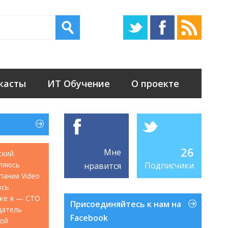
касты
ИТ Обучение
О проекте
26
Мне
ский.
ляюсь
Подписчики
нравится
мпании Video
юсь
акже я — CTO
Присоединяйтесь к нам на
датель
Facebook
кой