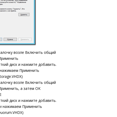
галочку возле
Включить общий
Применить
ткий диск
и нажмите
добавить.
 нажимаем
Применить
torage.
VHDX)
галочку возле
Включить общий
Применить,
а затем
OK
2
ткий диск
и нажмите
добавить.
и нажимаем
Применить
uorum.
VHDX)