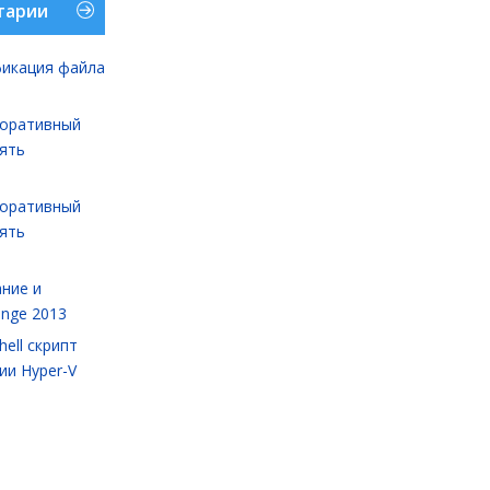
тарии
икация файла
оративный
лять
оративный
лять
ние и
ange 2013
ell cкрипт
ии Hyper-V