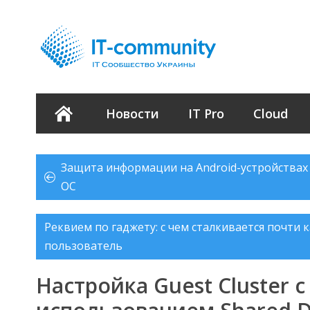
Новости
IT Pro
Cloud
Защита информации на Android-устройствах
ОС
Реквием по гаджету: с чем сталкивается почти
пользователь
Настройка Guest Cluster с