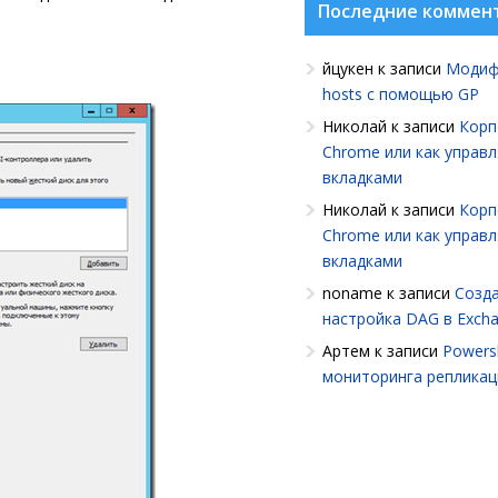
Последние коммен
йцукен
к записи
Модиф
hosts с помощью GP
Николай
к записи
Корп
Chrome или как управ
вкладками
Николай
к записи
Корп
Chrome или как управ
вкладками
noname
к записи
Созда
настройка DAG в Exch
Артем
к записи
Powersh
мониторинга репликац