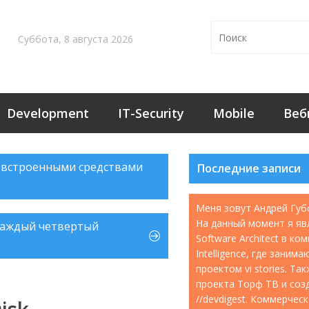
Суббота, 8 августа 2026
Development
IT-Security
Mobile
Веб
 встроенными средствами
Последние записи
Меня зовут Андрей Губ
На данный момент я яв
 каждый четвертый
Software Architect в ко
Intelligence, где занима
проектом vi stories. Т
проекта Торф ТВ и соз
//devdigest. Коммерчес