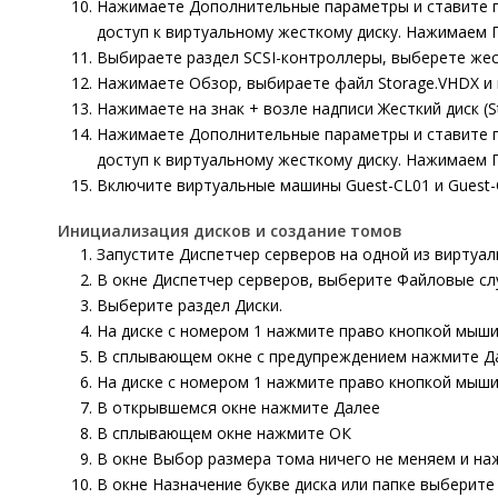
Нажимаете
Дополнительные параметры
и ставите 
доступ к виртуальному жесткому диску.
Нажимаем
Выбираете раздел
SCSI-контроллеры
, выберете
жес
Нажимаете
Обзор
, выбираете файл
Storage.
VHDX
и
Нажимаете на знак
+
возле надписи
Жесткий диск (
S
Нажимаете
Дополнительные параметры
и ставите 
доступ к виртуальному жесткому диску.
Нажимаем
Включите виртуальные машины
Guest-
CL01
и
Guest-
Инициализация дисков и создание томов
Запустите Диспетчер серверов на одной из виртуа
В окне
Диспетчер серверов
, выберите
Файловые
сл
Выберите раздел
Диски.
На диске с номером
1
нажмите право кнопкой мыши
В сплывающем окне с предупреждением нажмите
Д
На диске с номером
1
нажмите право кнопкой мыши
В открывшемся окне нажмите
Далее
В сплывающем окне нажмите
ОК
В окне
Выбор размера тома
ничего не меняем и н
В окне
Назначение букве диска или папке
выберит