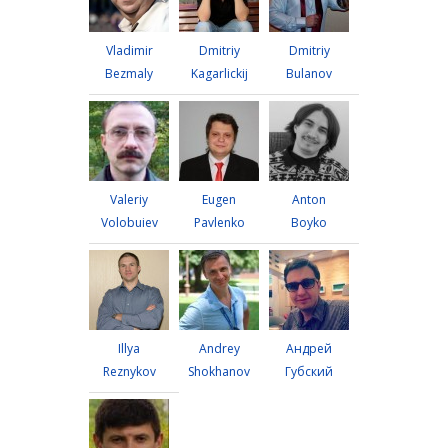
Vladimir
Dmitriy
Dmitriy
Bezmaly
Kagarlickij
Bulanov
Valeriy
Eugen
Anton
Volobuiev
Pavlenko
Boyko
Illya
Andrey
Андрей
Reznykov
Shokhanov
Губский