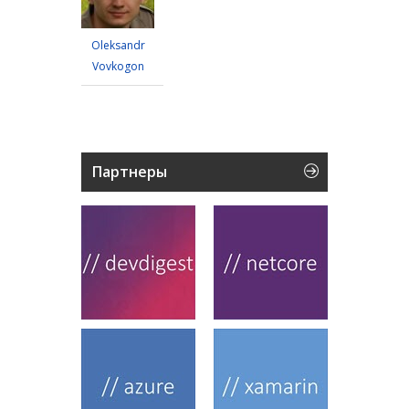
Oleksandr
Vovkogon
Партнеры