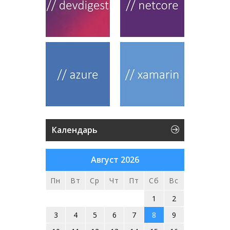
Календарь
Август 2026
Пн
Вт
Ср
Чт
Пт
Сб
Вс
1
2
3
4
5
6
7
8
9