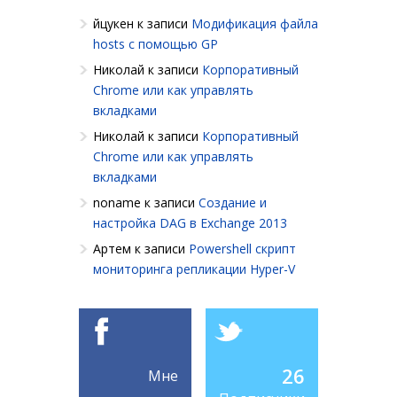
йцукен
к записи
Модификация файла
hosts с помощью GP
Николай
к записи
Корпоративный
Chrome или как управлять
вкладками
Николай
к записи
Корпоративный
Chrome или как управлять
вкладками
noname
к записи
Создание и
настройка DAG в Exchange 2013
Артем
к записи
Powershell cкрипт
мониторинга репликации Hyper-V
26
Мне