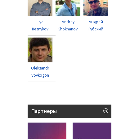
Illya
Andrey
Андрей
Reznykov
Shokhanov
Губский
Oleksandr
Vovkogon
Партнеры