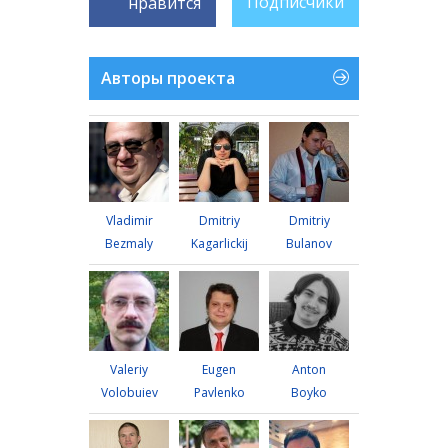
Подписчики
нравится
Авторы проекта
Vladimir
Dmitriy
Dmitriy
Bezmaly
Kagarlickij
Bulanov
Valeriy
Eugen
Anton
Volobuiev
Pavlenko
Boyko