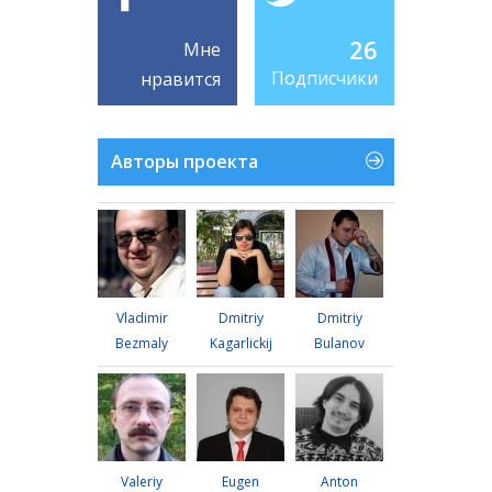
26
Мне
Подписчики
нравится
Авторы проекта
Vladimir
Dmitriy
Dmitriy
Bezmaly
Kagarlickij
Bulanov
Valeriy
Eugen
Anton