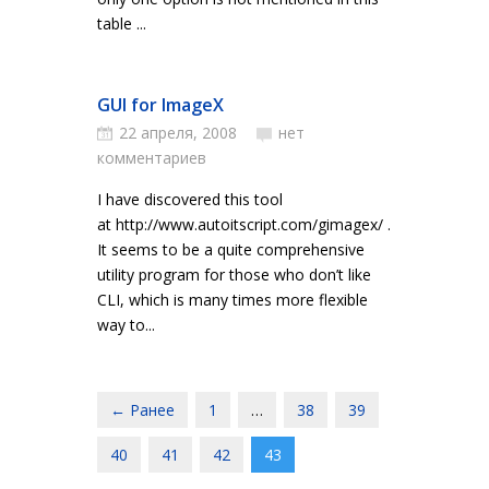
table ...
GUI for ImageX
22 апреля, 2008
нет
комментариев
I have discovered this tool
at http://www.autoitscript.com/gimagex/ .
It seems to be a quite comprehensive
utility program for those who don’t like
CLI, which is many times more flexible
way to...
← Ранее
1
…
38
39
40
41
42
43