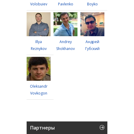
Volobuiev
Pavlenko
Boyko
Illya
Andrey
Андрей
Reznykov
Shokhanov
Губский
Oleksandr
Vovkogon
Партнеры