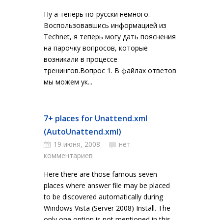
Ну а теперь по-русски немного.
Воспользовавшись информацией из
Technet, я теперь могу дать пояснения
на парочку вопросов, которые
возникали в процессе
тренингов.Вопрос 1. В файлах ответов
мы можем ук...
7+ places for Unattend.xml
(AutoUnattend.xml)
19 июня, 2008
нет
комментариев
Here there are those famous seven
places where answer file may be placed
to be discovered automatically during
Windows Vista (Server 2008) Install. The
only one option is not mentioned in this