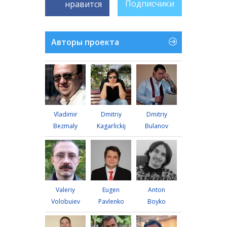
Подписчики
нравится
Авторы проекта
Vladimir
Dmitriy
Dmitriy
Bezmaly
Kagarlickij
Bulanov
Valeriy
Eugen
Anton
Volobuiev
Pavlenko
Boyko