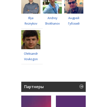
Illya
Andrey
Андрей
Reznykov
Shokhanov
Губский
Oleksandr
Vovkogon
Партнеры