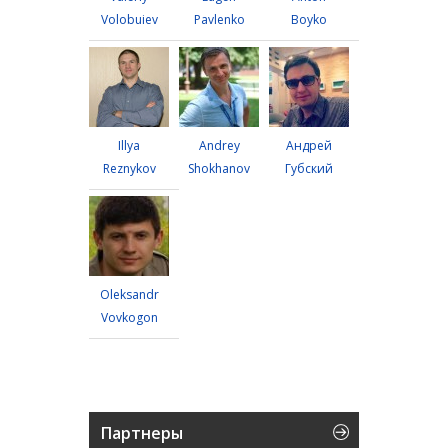
Volobuiev
Pavlenko
Boyko
Illya
Andrey
Андрей
Reznykov
Shokhanov
Губский
Oleksandr
Vovkogon
Партнеры