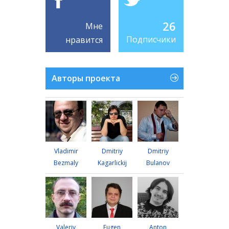
26
Мне
Подписчики
нравится
Авторы проекта
Vladimir
Dmitriy
Dmitriy
Bezmaly
Kagarlickij
Bulanov
Valeriy
Eugen
Anton