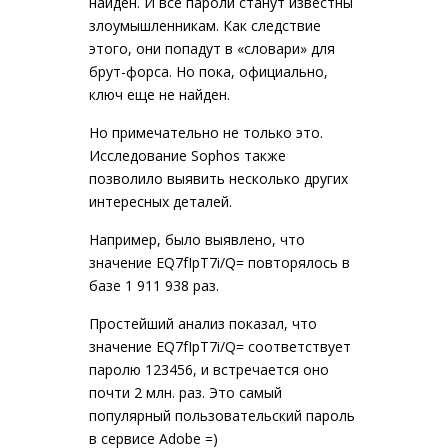
найден. И все пароли станут известны
злоумышленникам. Как следствие
этого, они попадут в «словари» для
брут-форса. Но пока, официально,
ключ еще не найден.
Но примечательно не только это.
Исследование Sophos также
позволило выявить несколько других
интересных деталей.
Например, было выявлено, что
значение EQ7fIpT7i/Q= повторялось в
базе 1 911 938 раз.
Простейший анализ показал, что
значение EQ7fIpT7i/Q= соответствует
паролю 123456, и встречается оно
почти 2 млн. раз. Это самый
популярный пользовательский пароль
в сервисе Adobe =)